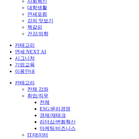
사회혁신
대학생활
연세포럼
강의 맛보기
책갈피
건강/의학
카테고리
연세 NEXT AI
시그니처
기업교육
이용안내
카테고리
전체 강좌
취업/직무
전체
ESG/윤리경영
경제/재테크
리더십/변화혁신
마케팅/비즈니스
IT/데이터