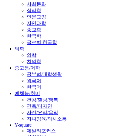
사회문화
심리학
인문교양
자연과학
종교학
한국학
글로벌 한국학
의학
의학
치의학
중고등/어학
공부법/대학생활
외국어
한국어
예체능/취미
건강/힐링/행복
건축/디자인
사진/요리/음악
자녀양육/의사소통
Y-square
데일리포커스