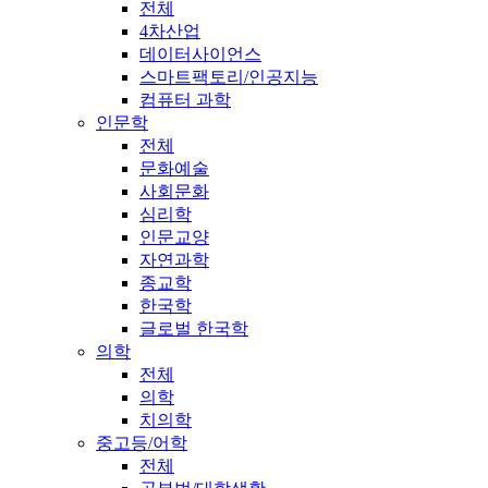
전체
4차산업
데이터사이언스
스마트팩토리/인공지능
컴퓨터 과학
인문학
전체
문화예술
사회문화
심리학
인문교양
자연과학
종교학
한국학
글로벌 한국학
의학
전체
의학
치의학
중고등/어학
전체