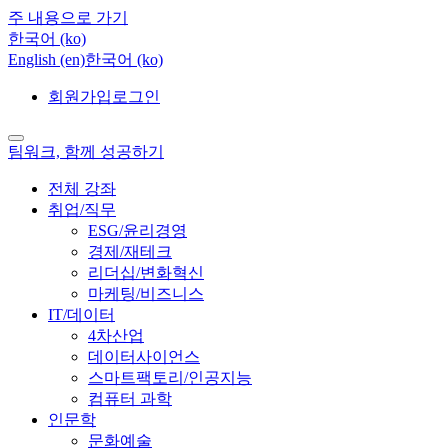
주 내용으로 가기
한국어 ‎(ko)‎
English ‎(en)‎
한국어 ‎(ko)‎
회원가입
로그인
팀워크, 함께 성공하기
전체 강좌
취업/직무
ESG/윤리경영
경제/재테크
리더십/변화혁신
마케팅/비즈니스
IT/데이터
4차산업
데이터사이언스
스마트팩토리/인공지능
컴퓨터 과학
인문학
문화예술