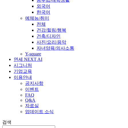
공부법/대학생활
외국어
한국어
예체능/취미
전체
건강/힐링/행복
건축/디자인
사진/요리/음악
자녀양육/의사소통
Y-square
연세 NEXT AI
시그니처
기업교육
이용안내
공지사항
이벤트
FAQ
Q&A
자료실
업데이트 소식
검색