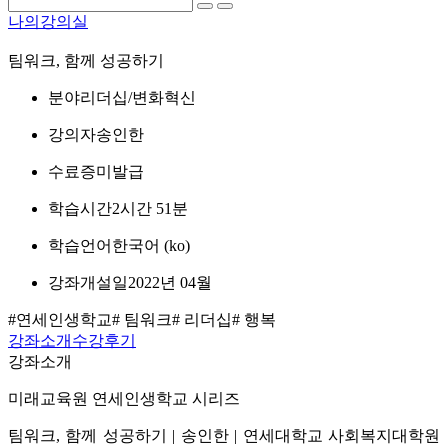
나의강의실
팀워크, 함께 성공하기
분야
리더십/변화혁신
강의자
송인한
수료증
미발급
학습시간
2시간 51분
학습언어
한국어 ‎(ko)‎
강좌개설일
2022년 04월
#연세인생학교
# 팀워크
# 리더십
# 행복
강좌소개
수강후기
강좌소개
미래교육원 연세인생학교 시리즈
팀워크, 함께 성공하기 | 송인한 | 연세대학교 사회복지대학원