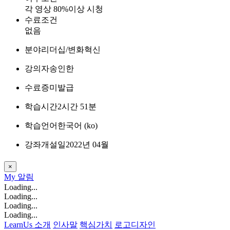
각 영상 80%이상 시청
수료조건
없음
분야
리더십/변화혁신
강의자
송인한
수료증
미발급
학습시간
2시간 51분
학습언어
한국어 ‎(ko)‎
강좌개설일
2022년 04월
×
My
알림
Loading...
Loading...
Loading...
Loading...
LearnUs 소개
인사말
핵심가치
로고디자인