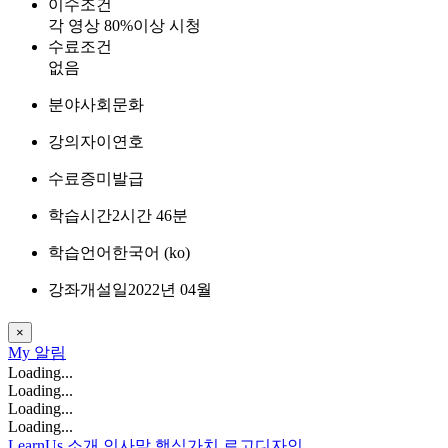
이수조건
각 영상 80%이상 시청
수료조건
없음
분야
사회문화
강의자
이연호
수료증
미발급
학습시간
2시간 46분
학습언어
한국어 ‎(ko)‎
강좌개설일
2022년 04월
×
My
알림
Loading...
Loading...
Loading...
Loading...
LearnUs 소개
인사말
핵심가치
로고디자인