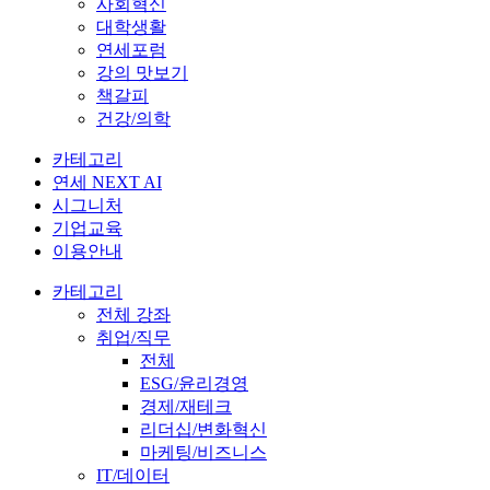
사회혁신
대학생활
연세포럼
강의 맛보기
책갈피
건강/의학
카테고리
연세 NEXT AI
시그니처
기업교육
이용안내
카테고리
전체 강좌
취업/직무
전체
ESG/윤리경영
경제/재테크
리더십/변화혁신
마케팅/비즈니스
IT/데이터