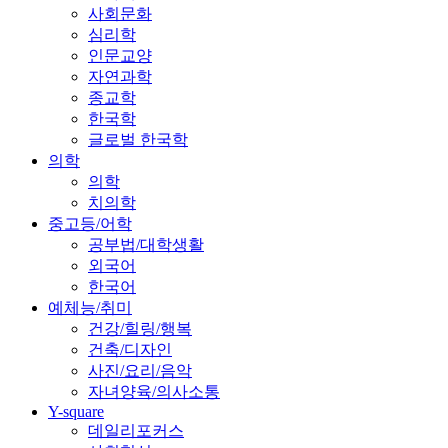
사회문화
심리학
인문교양
자연과학
종교학
한국학
글로벌 한국학
의학
의학
치의학
중고등/어학
공부법/대학생활
외국어
한국어
예체능/취미
건강/힐링/행복
건축/디자인
사진/요리/음악
자녀양육/의사소통
Y-square
데일리포커스