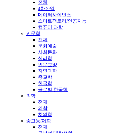
전체
4차산업
데이터사이언스
스마트팩토리/인공지능
컴퓨터 과학
인문학
전체
문화예술
사회문화
심리학
인문교양
자연과학
종교학
한국학
글로벌 한국학
의학
전체
의학
치의학
중고등/어학
전체