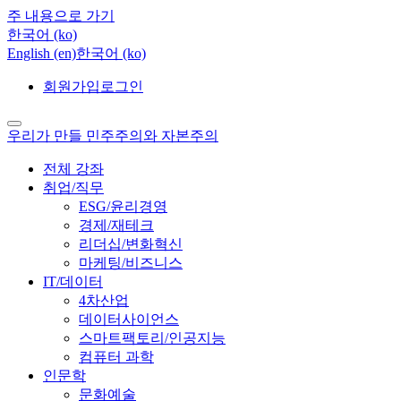
주 내용으로 가기
한국어 ‎(ko)‎
English ‎(en)‎
한국어 ‎(ko)‎
회원가입
로그인
우리가 만들 민주주의와 자본주의
전체 강좌
취업/직무
ESG/윤리경영
경제/재테크
리더십/변화혁신
마케팅/비즈니스
IT/데이터
4차산업
데이터사이언스
스마트팩토리/인공지능
컴퓨터 과학
인문학
문화예술