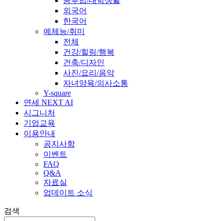
공부법/대학생활
외국어
한국어
예체능/취미
전체
건강/힐링/행복
건축/디자인
사진/요리/음악
자녀양육/의사소통
Y-square
연세 NEXT AI
시그니처
기업교육
이용안내
공지사항
이벤트
FAQ
Q&A
자료실
업데이트 소식
검색