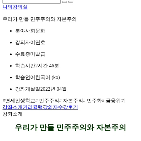
나의강의실
우리가 만들 민주주의와 자본주의
분야
사회문화
강의자
이연호
수료증
미발급
학습시간
2시간 46분
학습언어
한국어 ‎(ko)‎
강좌개설일
2022년 04월
#연세인생학교
# 민주주의
# 자본주의
# 민주화
# 금융위기
강좌소개
커리큘럼
강의자
수강후기
강좌소개
우리가 만들 민주주의와 자본주의