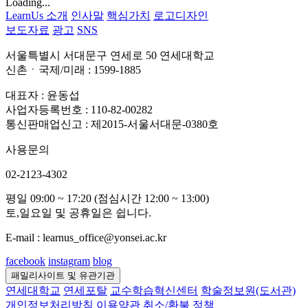
Loading...
LearnUs 소개
인사말
핵심가치
로고디자인
보도자료
광고
SNS
서울특별시 서대문구 연세로 50 연세대학교
신촌ㆍ국제/미래 : 1599-1885
대표자 : 윤동섭
사업자등록번호 : 110-82-00282
통신판매업신고 : 제2015-서울서대문-0380호
사용문의
02-2123-4302
평일 09:00 ~ 17:20 (점심시간 12:00 ~ 13:00)
토,일요일 및 공휴일은 쉽니다.
E-mail : learnus_office@yonsei.ac.kr
facebook
instagram
blog
패밀리사이트 및 유관기관
연세대학교
연세포탈
교수학습혁신센터
학술정보원(도서관)
개인정보처리방침
이용약관
취소/환불 정책