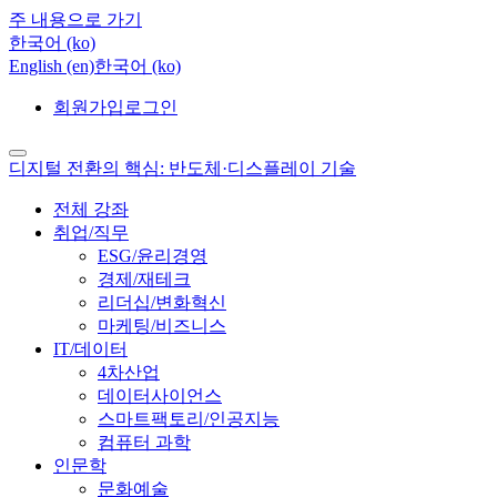
주 내용으로 가기
한국어 ‎(ko)‎
English ‎(en)‎
한국어 ‎(ko)‎
회원가입
로그인
디지털 전환의 핵심: 반도체·디스플레이 기술
전체 강좌
취업/직무
ESG/윤리경영
경제/재테크
리더십/변화혁신
마케팅/비즈니스
IT/데이터
4차산업
데이터사이언스
스마트팩토리/인공지능
컴퓨터 과학
인문학
문화예술