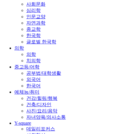
사회문화
심리학
인문교양
자연과학
종교학
한국학
글로벌 한국학
의학
의학
치의학
중고등/어학
공부법/대학생활
외국어
한국어
예체능/취미
건강/힐링/행복
건축/디자인
사진/요리/음악
자녀양육/의사소통
Y-square
데일리포커스