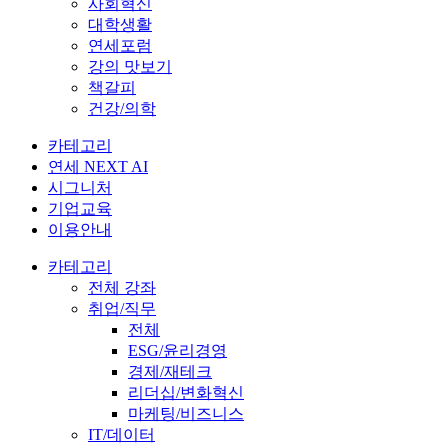
사회혁신
대학생활
연세포럼
강의 맛보기
책갈피
건강/의학
카테고리
연세 NEXT AI
시그니처
기업교육
이용안내
카테고리
전체 강좌
취업/직무
전체
ESG/윤리경영
경제/재테크
리더십/변화혁신
마케팅/비즈니스
IT/데이터