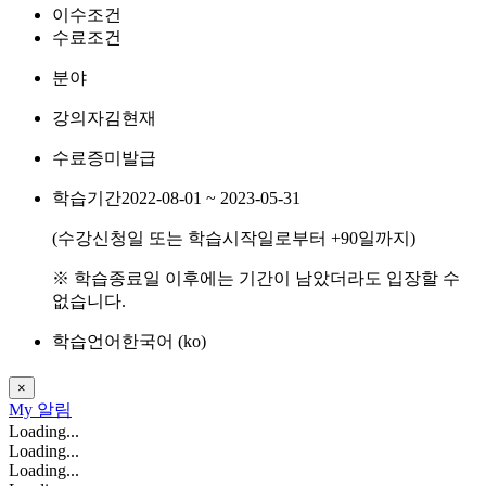
이수조건
수료조건
분야
강의자
김현재
수료증
미발급
학습기간
2022-08-01 ~ 2023-05-31
(수강신청일 또는 학습시작일로부터
+90
일까지)
※ 학습종료일 이후에는 기간이 남았더라도 입장할 수
없습니다.
학습언어
한국어 ‎(ko)‎
×
My
알림
Loading...
Loading...
Loading...