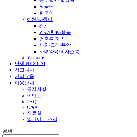
공부법/대학생활
외국어
한국어
예체능/취미
전체
건강/힐링/행복
건축/디자인
사진/요리/음악
자녀양육/의사소통
Y-square
연세 NEXT AI
시그니처
기업교육
이용안내
공지사항
이벤트
FAQ
Q&A
자료실
업데이트 소식
검색