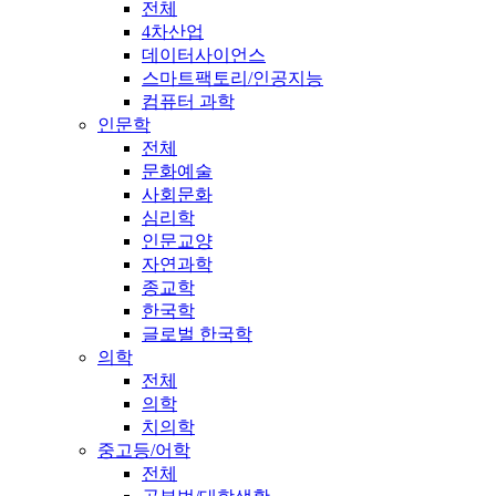
전체
4차산업
데이터사이언스
스마트팩토리/인공지능
컴퓨터 과학
인문학
전체
문화예술
사회문화
심리학
인문교양
자연과학
종교학
한국학
글로벌 한국학
의학
전체
의학
치의학
중고등/어학
전체