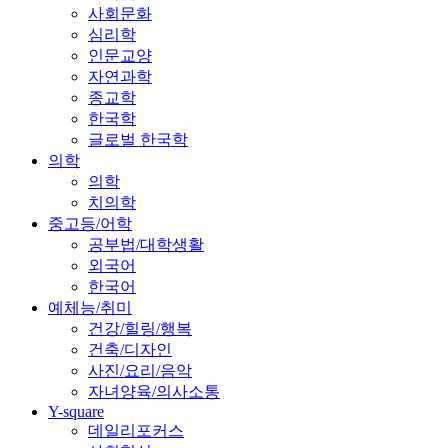
사회문화
심리학
인문교양
자연과학
종교학
한국학
글로벌 한국학
의학
의학
치의학
중고등/어학
공부법/대학생활
외국어
한국어
예체능/취미
건강/힐링/행복
건축/디자인
사진/요리/음악
자녀양육/의사소통
Y-square
데일리포커스