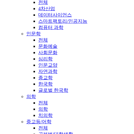
전체
4차산업
데이터사이언스
스마트팩토리/인공지능
컴퓨터 과학
인문학
전체
문화예술
사회문화
심리학
인문교양
자연과학
종교학
한국학
글로벌 한국학
의학
전체
의학
치의학
중고등/어학
전체