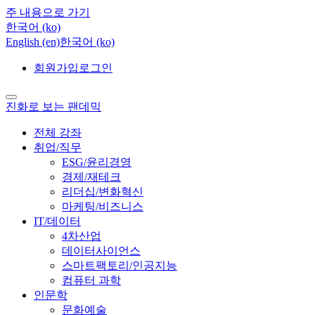
주 내용으로 가기
한국어 ‎(ko)‎
English ‎(en)‎
한국어 ‎(ko)‎
회원가입
로그인
진화로 보는 팬데믹
전체 강좌
취업/직무
ESG/윤리경영
경제/재테크
리더십/변화혁신
마케팅/비즈니스
IT/데이터
4차산업
데이터사이언스
스마트팩토리/인공지능
컴퓨터 과학
인문학
문화예술