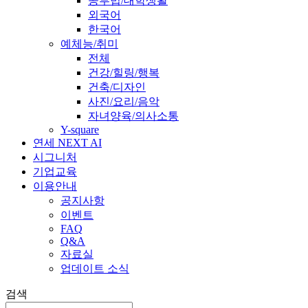
공부법/대학생활
외국어
한국어
예체능/취미
전체
건강/힐링/행복
건축/디자인
사진/요리/음악
자녀양육/의사소통
Y-square
연세 NEXT AI
시그니처
기업교육
이용안내
공지사항
이벤트
FAQ
Q&A
자료실
업데이트 소식
검색