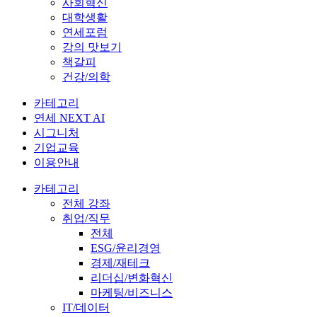
사회혁신
대학생활
연세포럼
강의 맛보기
책갈피
건강/의학
카테고리
연세 NEXT AI
시그니처
기업교육
이용안내
카테고리
전체 강좌
취업/직무
전체
ESG/윤리경영
경제/재테크
리더십/변화혁신
마케팅/비즈니스
IT/데이터