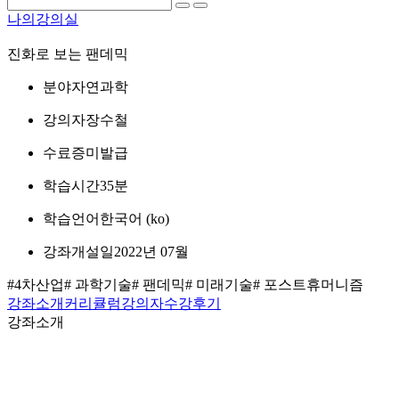
나의강의실
진화로 보는 팬데믹
분야
자연과학
강의자
장수철
수료증
미발급
학습시간
35분
학습언어
한국어 ‎(ko)‎
강좌개설일
2022년 07월
#4차산업
# 과학기술
# 팬데믹
# 미래기술
# 포스트휴머니즘
강좌소개
커리큘럼
강의자
수강후기
강좌소개