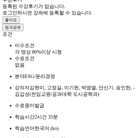
등록된 수강후기가 없습니다.
로그인하시면 강좌에 등록할 수 있습니다.
좋아요
링크공유
조건
이수조건
각 영상 80%이상 시청
수료조건
없음
분야
ESG/윤리경영
강의자
김현미, 고정길, 이기헌, 박영열, 안신기, 송인한, ­
김갑성(전임교원/공과대학 도시공학과)
수료증
미발급
학습시간
2시간 35분
학습언어
한국어 ‎(ko)‎