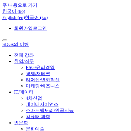
주 내용으로 가기
한국어 ‎(ko)‎
English ‎(en)‎
한국어 ‎(ko)‎
회원가입
로그인
SDGs의 이해
전체 강좌
취업/직무
ESG/윤리경영
경제/재테크
리더십/변화혁신
마케팅/비즈니스
IT/데이터
4차산업
데이터사이언스
스마트팩토리/인공지능
컴퓨터 과학
인문학
문화예술