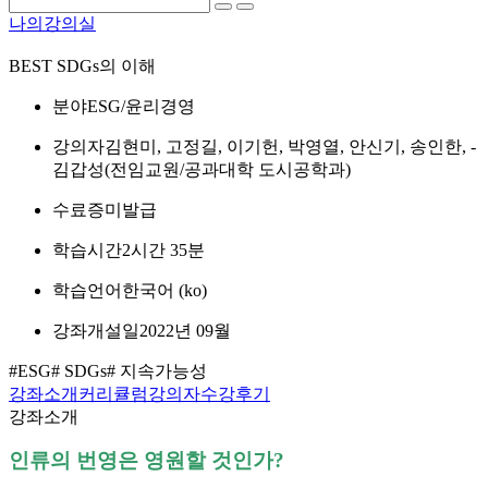
나의강의실
BEST
SDGs의 이해
분야
ESG/윤리경영
강의자
김현미, 고정길, 이기헌, 박영열, 안신기, 송인한, ­
김갑성(전임교원/공과대학 도시공학과)
수료증
미발급
학습시간
2시간 35분
학습언어
한국어 ‎(ko)‎
강좌개설일
2022년 09월
#ESG
# SDGs
# 지속가능성
강좌소개
커리큘럼
강의자
수강후기
강좌소개
인류의 번영은 영원할 것인가?