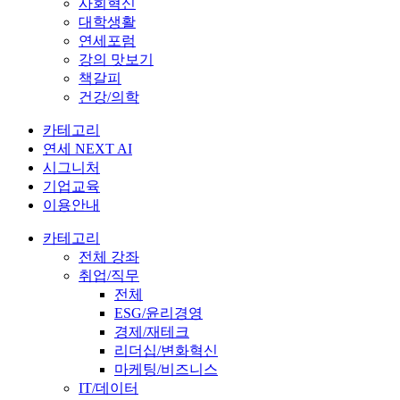
사회혁신
대학생활
연세포럼
강의 맛보기
책갈피
건강/의학
카테고리
연세 NEXT AI
시그니처
기업교육
이용안내
카테고리
전체 강좌
취업/직무
전체
ESG/윤리경영
경제/재테크
리더십/변화혁신
마케팅/비즈니스
IT/데이터