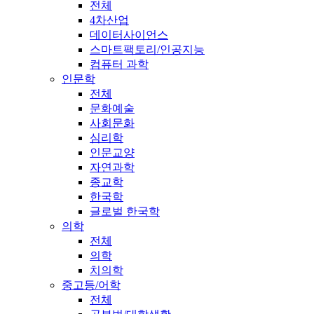
전체
4차산업
데이터사이언스
스마트팩토리/인공지능
컴퓨터 과학
인문학
전체
문화예술
사회문화
심리학
인문교양
자연과학
종교학
한국학
글로벌 한국학
의학
전체
의학
치의학
중고등/어학
전체