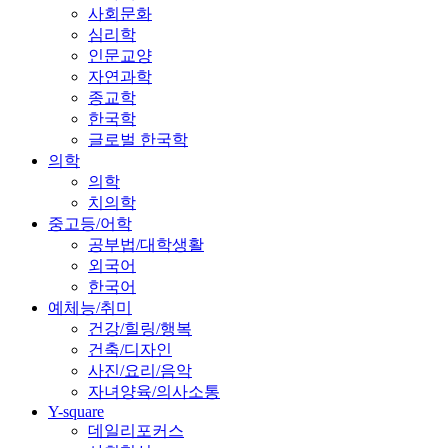
사회문화
심리학
인문교양
자연과학
종교학
한국학
글로벌 한국학
의학
의학
치의학
중고등/어학
공부법/대학생활
외국어
한국어
예체능/취미
건강/힐링/행복
건축/디자인
사진/요리/음악
자녀양육/의사소통
Y-square
데일리포커스