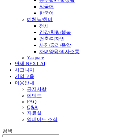
공부법/대학생활
외국어
한국어
예체능/취미
전체
건강/힐링/행복
건축/디자인
사진/요리/음악
자녀양육/의사소통
Y-square
연세 NEXT AI
시그니처
기업교육
이용안내
공지사항
이벤트
FAQ
Q&A
자료실
업데이트 소식
검색