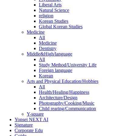
Liberal Arts
Natural Science
religion
Korean Studies
Global Korean Studies
Medicine
All
Medicine
Dentistry
Middle&High/language
All
Study Method/University Life
Foreign language
Korean
Arts and Physical Education/Hobbies
All
Health/Healing/Happiness
Architecture/Design
Photography/Cooking/Music
Child rearing/Communication
Y-square
Yonsei NEXT AI
Signature
Corporate Edu
Guide