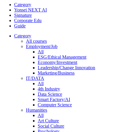
Category
Yonsei NEXT AI
Signature
Corporate Edu
Guide
Category
All courses
Employment/Job
All
ESG/Ethical Management
Economy/Investment
Leadership/Change Innovation
Marketing/Business
IT/DATA
All
4th Industry
Data Science
Smart Factory/AI
Computer Science
Humanities
All
Art Culture
Social Culture
Psychology