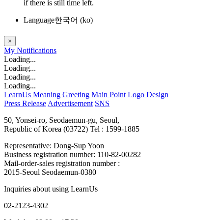
if there is still time left.
Language
한국어 ‎(ko)‎
×
My
Notifications
Loading...
Loading...
Loading...
Loading...
LearnUs Meaning
Greeting
Main Point
Logo Design
Press Release
Advertisement
SNS
50, Yonsei-ro, Seodaemun-gu, Seoul,
Republic of Korea (03722)
Tel : 1599-1885
Representative: Dong-Sup Yoon
Business registration number: 110-82-00282
Mail-order-sales registration number :
2015-Seoul Seodaemun-0380
Inquiries about using LearnUs
02-2123-4302