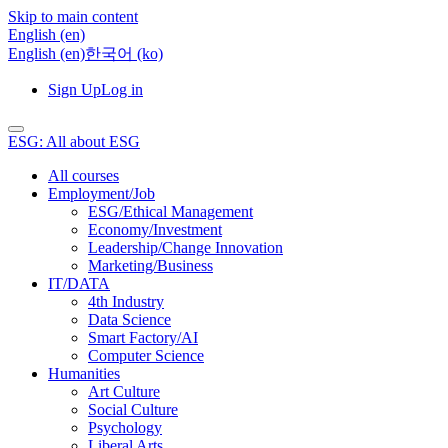
Skip to main content
English ‎(en)‎
English ‎(en)‎
한국어 ‎(ko)‎
Sign Up
Log in
ESG: All about ESG
All courses
Employment/Job
ESG/Ethical Management
Economy/Investment
Leadership/Change Innovation
Marketing/Business
IT/DATA
4th Industry
Data Science
Smart Factory/AI
Computer Science
Humanities
Art Culture
Social Culture
Psychology
Liberal Arts