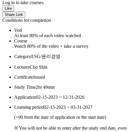
Log in to take courses.
Like
Share Link
Conditions for completion
Vod
At least 80% of each video watched
Course
Watch 80% of the video + take a survey
Category
ESG/윤리경영
Lecturer
Cho Shin
Certificate
Issued
Study Time
2hr 49min
Application
02-15-2023 ~ 12-31-2026
Learning period
02-15-2023 ~ 03-31-2027
(
+90
from the date of application or the start date)
※ You will not be able to enter after the study end date, even