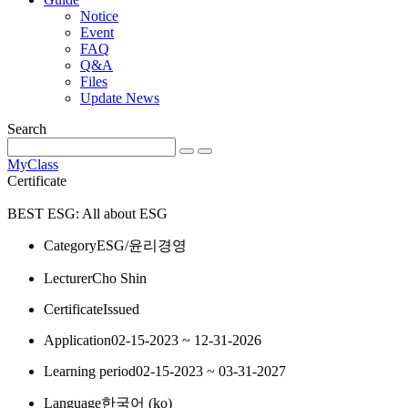
Notice
Event
FAQ
Q&A
Files
Update News
Search
MyClass
Certificate
BEST
ESG: All about ESG
Category
ESG/윤리경영
Lecturer
Cho Shin
Certificate
Issued
Application
02-15-2023 ~ 12-31-2026
Learning period
02-15-2023 ~ 03-31-2027
Language
한국어 ‎(ko)‎