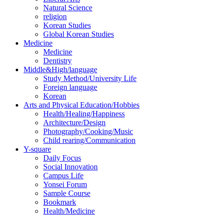
Natural Science
religion
Korean Studies
Global Korean Studies
Medicine
Medicine
Dentistry
Middle&High/language
Study Method/University Life
Foreign language
Korean
Arts and Physical Education/Hobbies
Health/Healing/Happiness
Architecture/Design
Photography/Cooking/Music
Child rearing/Communication
Y-square
Daily Focus
Social Innovation
Campus Life
Yonsei Forum
Sample Course
Bookmark
Health/Medicine