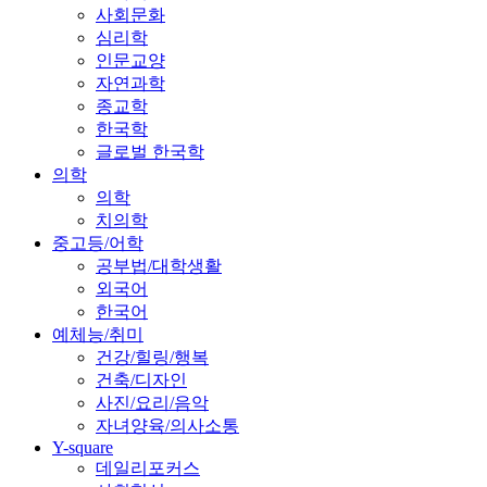
사회문화
심리학
인문교양
자연과학
종교학
한국학
글로벌 한국학
의학
의학
치의학
중고등/어학
공부법/대학생활
외국어
한국어
예체능/취미
건강/힐링/행복
건축/디자인
사진/요리/음악
자녀양육/의사소통
Y-square
데일리포커스