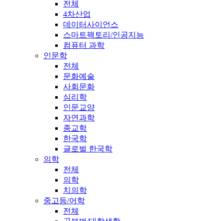
전체
4차산업
데이터사이언스
스마트팩토리/인공지능
컴퓨터 과학
인문학
전체
문화예술
사회문화
심리학
인문교양
자연과학
종교학
한국학
글로벌 한국학
의학
전체
의학
치의학
중고등/어학
전체