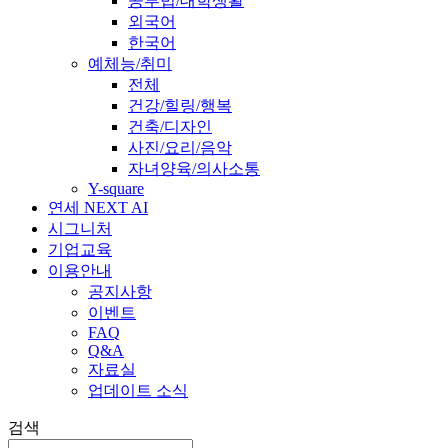
공부법/대학생활
외국어
한국어
예체능/취미
전체
건강/힐링/행복
건축/디자인
사진/요리/음악
자녀양육/의사소통
Y-square
연세 NEXT AI
시그니처
기업교육
이용안내
공지사항
이벤트
FAQ
Q&A
자료실
업데이트 소식
검색