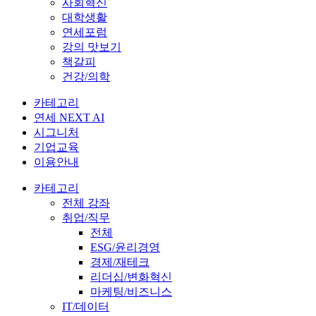
사회혁신
대학생활
연세포럼
강의 맛보기
책갈피
건강/의학
카테고리
연세 NEXT AI
시그니처
기업교육
이용안내
카테고리
전체 강좌
취업/직무
전체
ESG/윤리경영
경제/재테크
리더십/변화혁신
마케팅/비즈니스
IT/데이터