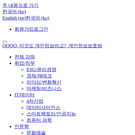
주 내용으로 가기
한국어 ‎(ko)‎
English ‎(en)‎
한국어 ‎(ko)‎
회원가입
로그인
OOOO, 이것도 개인정보라고?_개인정보보호법
전체 강좌
취업/직무
ESG/윤리경영
경제/재테크
리더십/변화혁신
마케팅/비즈니스
IT/데이터
4차산업
데이터사이언스
스마트팩토리/인공지능
컴퓨터 과학
인문학
문화예술