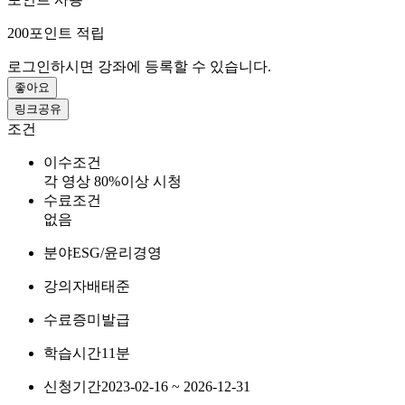
200
포인트 적립
로그인하시면 강좌에 등록할 수 있습니다.
좋아요
링크공유
조건
이수조건
각 영상 80%이상 시청
수료조건
없음
분야
ESG/윤리경영
강의자
배태준
수료증
미발급
학습시간
11분
신청기간
2023-02-16 ~ 2026-12-31