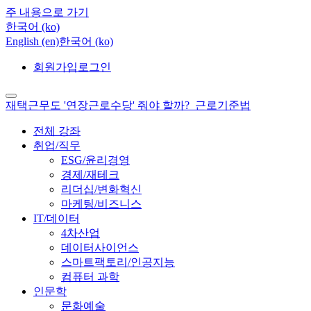
주 내용으로 가기
한국어 ‎(ko)‎
English ‎(en)‎
한국어 ‎(ko)‎
회원가입
로그인
재택근무도 '연장근로수당' 줘야 할까?_근로기준법
전체 강좌
취업/직무
ESG/윤리경영
경제/재테크
리더십/변화혁신
마케팅/비즈니스
IT/데이터
4차산업
데이터사이언스
스마트팩토리/인공지능
컴퓨터 과학
인문학
문화예술