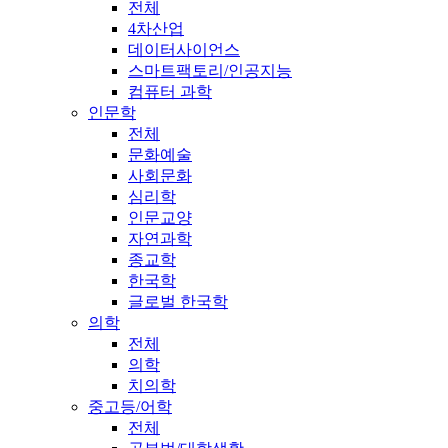
전체
4차산업
데이터사이언스
스마트팩토리/인공지능
컴퓨터 과학
인문학
전체
문화예술
사회문화
심리학
인문교양
자연과학
종교학
한국학
글로벌 한국학
의학
전체
의학
치의학
중고등/어학
전체