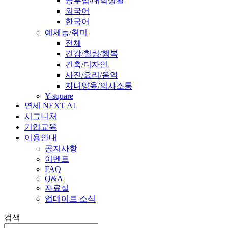
공부법/대학생활
외국어
한국어
예체능/취미
전체
건강/힐링/행복
건축/디자인
사진/요리/음악
자녀양육/의사소통
Y-square
연세 NEXT AI
시그니처
기업교육
이용안내
공지사항
이벤트
FAQ
Q&A
자료실
업데이트 소식
검색