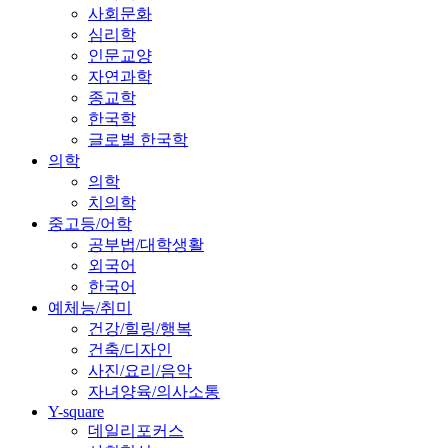
사회문화
심리학
인문교양
자연과학
종교학
한국학
글로벌 한국학
의학
의학
치의학
중고등/어학
공부법/대학생활
외국어
한국어
예체능/취미
건강/힐링/행복
건축/디자인
사진/요리/음악
자녀양육/의사소통
Y-square
데일리포커스