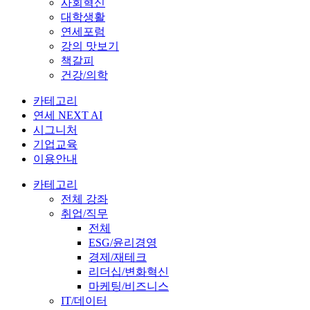
사회혁신
대학생활
연세포럼
강의 맛보기
책갈피
건강/의학
카테고리
연세 NEXT AI
시그니처
기업교육
이용안내
카테고리
전체 강좌
취업/직무
전체
ESG/윤리경영
경제/재테크
리더십/변화혁신
마케팅/비즈니스
IT/데이터