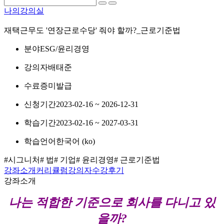
나의강의실
재택근무도 '연장근로수당' 줘야 할까?_근로기준법
분야
ESG/윤리경영
강의자
배태준
수료증
미발급
신청기간
2023-02-16 ~ 2026-12-31
학습기간
2023-02-16 ~ 2027-03-31
학습언어
한국어 ‎(ko)‎
#시그니처
# 법
# 기업
# 윤리경영
# 근로기준법
강좌소개
커리큘럼
강의자
수강후기
강좌소개
나는 적합한 기준으로 회사를 다니고 있
을까?