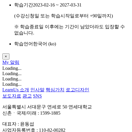
학습기간
2023-02-16 ~ 2027-03-31
(수강신청일 또는 학습시작일로부터
+90
일까지)
※ 학습종료일 이후에는 기간이 남았더라도 입장할 수
없습니다.
학습언어
한국어 ‎(ko)‎
×
My
알림
Loading...
Loading...
Loading...
Loading...
LearnUs 소개
인사말
핵심가치
로고디자인
보도자료
광고
SNS
서울특별시 서대문구 연세로 50 연세대학교
신촌ㆍ국제/미래 : 1599-1885
대표자 : 윤동섭
사업자등록번호 : 110-82-00282