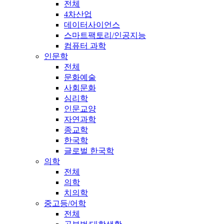
전체
4차산업
데이터사이언스
스마트팩토리/인공지능
컴퓨터 과학
인문학
전체
문화예술
사회문화
심리학
인문교양
자연과학
종교학
한국학
글로벌 한국학
의학
전체
의학
치의학
중고등/어학
전체