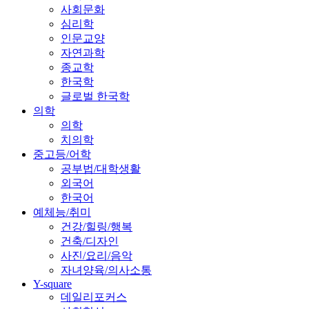
사회문화
심리학
인문교양
자연과학
종교학
한국학
글로벌 한국학
의학
의학
치의학
중고등/어학
공부법/대학생활
외국어
한국어
예체능/취미
건강/힐링/행복
건축/디자인
사진/요리/음악
자녀양육/의사소통
Y-square
데일리포커스