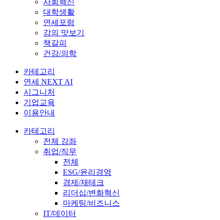
사회혁신
대학생활
연세포럼
강의 맛보기
책갈피
건강/의학
카테고리
연세 NEXT AI
시그니처
기업교육
이용안내
카테고리
전체 강좌
취업/직무
전체
ESG/윤리경영
경제/재테크
리더십/변화혁신
마케팅/비즈니스
IT/데이터