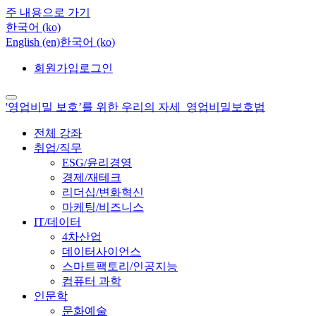
주 내용으로 가기
한국어 ‎(ko)‎
English ‎(en)‎
한국어 ‎(ko)‎
회원가입
로그인
'영업비밀 보호’를 위한 우리의 자세_영업비밀보호법
전체 강좌
취업/직무
ESG/윤리경영
경제/재테크
리더십/변화혁신
마케팅/비즈니스
IT/데이터
4차산업
데이터사이언스
스마트팩토리/인공지능
컴퓨터 과학
인문학
문화예술