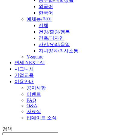
공부법/대학생활
외국어
한국어
예체능/취미
전체
건강/힐링/행복
건축/디자인
사진/요리/음악
자녀양육/의사소통
Y-square
연세 NEXT AI
시그니처
기업교육
이용안내
공지사항
이벤트
FAQ
Q&A
자료실
업데이트 소식
검색