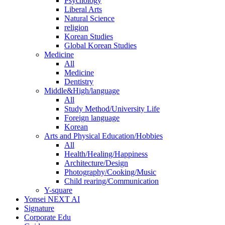
Psychology
Liberal Arts
Natural Science
religion
Korean Studies
Global Korean Studies
Medicine
All
Medicine
Dentistry
Middle&High/language
All
Study Method/University Life
Foreign language
Korean
Arts and Physical Education/Hobbies
All
Health/Healing/Happiness
Architecture/Design
Photography/Cooking/Music
Child rearing/Communication
Y-square
Yonsei NEXT AI
Signature
Corporate Edu