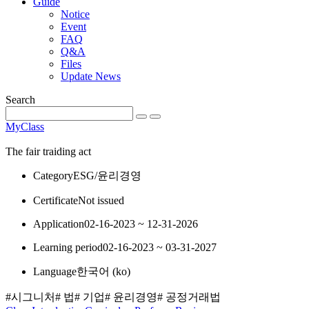
Guide
Notice
Event
FAQ
Q&A
Files
Update News
Search
MyClass
The fair traiding act
Category
ESG/윤리경영
Certificate
Not issued
Application
02-16-2023 ~ 12-31-2026
Learning period
02-16-2023 ~ 03-31-2027
Language
한국어 ‎(ko)‎
#시그니처
# 법
# 기업
# 윤리경영
# 공정거래법