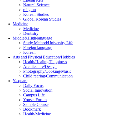
Liberal Arts
Natural Science
religion
Korean Studies
Global Korean Studies
Medicine
Medicine
Dentistry
Middle&High/language
Study Method/University Life
Foreign language
Korean
Arts and Physical Education/Hobbies
Health/Healing/Happiness
Architecture/Design
Photography/Cooking/Music
Child rearing/Communication
Y-square
Daily Focus
Social Innovation
Campus Life
Yonsei Forum
Sample Course
Bookmark
Health/Medicine