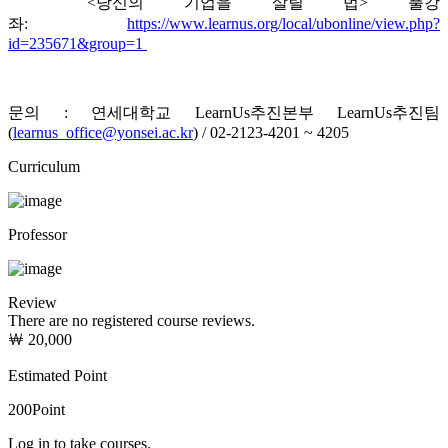
<당신의 기업을 살릴 법> 풀강
좌:
https://www.learnus.org/local/ubonline/view.php?
id=235671&group=1
문의 : 연세대학교 LearnUs추진본부 LearnUs추진팀
(
learnus_office@yonsei.ac.kr
) / 02-2123-4201 ~ 4205
Curriculum
Professor
Review
There are no registered course reviews.
￦ 20,000
Estimated Point
200
Point
Log in to take courses.