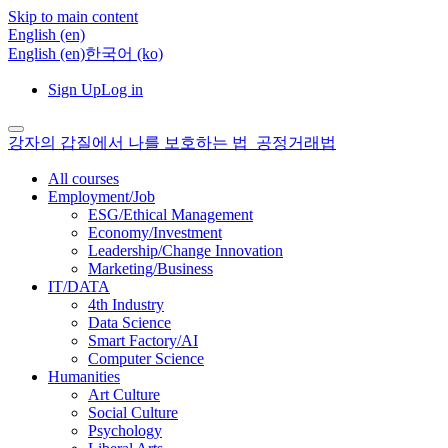
Skip to main content
English ‎(en)‎
English ‎(en)‎
한국어 ‎(ko)‎
Sign Up
Log in
강자의 갑질에서 나를 보호하는 법_공정거래법
All courses
Employment/Job
ESG/Ethical Management
Economy/Investment
Leadership/Change Innovation
Marketing/Business
IT/DATA
4th Industry
Data Science
Smart Factory/AI
Computer Science
Humanities
Art Culture
Social Culture
Psychology