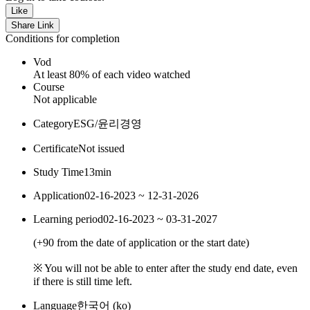
Like
Share Link
Conditions for completion
Vod
At least 80% of each video watched
Course
Not applicable
Category
ESG/윤리경영
Certificate
Not issued
Study Time
13min
Application
02-16-2023 ~ 12-31-2026
Learning period
02-16-2023 ~ 03-31-2027
(
+90
from the date of application or the start date)
※ You will not be able to enter after the study end date, even
if there is still time left.
Language
한국어 ‎(ko)‎