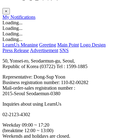
×
My
Notifications
Loading...
Loading...
Loading...
Loading...
LearnUs Meaning
Greeting
Main Point
Logo Design
Press Release
Advertisement
SNS
50, Yonsei-ro, Seodaemun-gu, Seoul,
Republic of Korea (03722)
Tel : 1599-1885
Representative: Dong-Sup Yoon
Business registration number: 110-82-00282
Mail-order-sales registration number :
2015-Seoul Seodaemun-0380
Inquiries about using LearnUs
02-2123-4302
Weekday 09:00 ~ 17:20
(breaktime 12:00 ~ 13:00)
Weekends and holidays are closed.