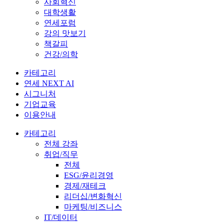
사회혁신
대학생활
연세포럼
강의 맛보기
책갈피
건강/의학
카테고리
연세 NEXT AI
시그니처
기업교육
이용안내
카테고리
전체 강좌
취업/직무
전체
ESG/윤리경영
경제/재테크
리더십/변화혁신
마케팅/비즈니스
IT/데이터