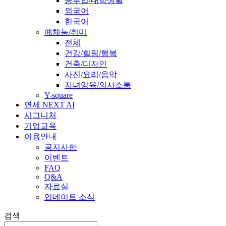
공부법/대학생활
외국어
한국어
예체능/취미
전체
건강/힐링/행복
건축/디자인
사진/요리/음악
자녀양육/의사소통
Y-square
연세 NEXT AI
시그니처
기업교육
이용안내
공지사항
이벤트
FAQ
Q&A
자료실
업데이트 소식
검색