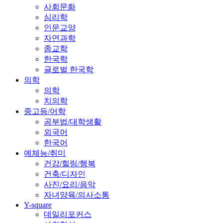
사회문화
심리학
인문교양
자연과학
종교학
한국학
글로벌 한국학
의학
의학
치의학
중고등/어학
공부법/대학생활
외국어
한국어
예체능/취미
건강/힐링/행복
건축/디자인
사진/요리/음악
자녀양육/의사소통
Y-square
데일리포커스