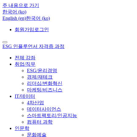
주 내용으로 가기
한국어 ‎(ko)‎
English ‎(en)‎
한국어 ‎(ko)‎
회원가입
로그인
ESG 인플루언서 자격증 과정
전체 강좌
취업/직무
ESG/윤리경영
경제/재테크
리더십/변화혁신
마케팅/비즈니스
IT/데이터
4차산업
데이터사이언스
스마트팩토리/인공지능
컴퓨터 과학
인문학
문화예술