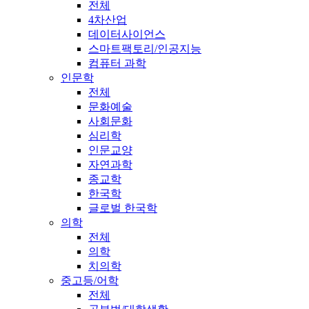
전체
4차산업
데이터사이언스
스마트팩토리/인공지능
컴퓨터 과학
인문학
전체
문화예술
사회문화
심리학
인문교양
자연과학
종교학
한국학
글로벌 한국학
의학
전체
의학
치의학
중고등/어학
전체