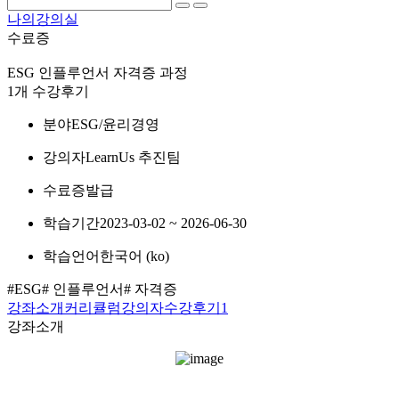
나의강의실
수료증
ESG 인플루언서 자격증 과정
1개 수강후기
분야
ESG/윤리경영
강의자
LearnUs 추진팀
수료증
발급
학습기간
2023-03-02 ~ 2026-06-30
학습언어
한국어 ‎(ko)‎
#ESG
# 인플루언서
# 자격증
강좌소개
커리큘럼
강의자
수강후기
1
강좌소개