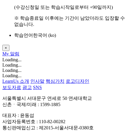
(수강신청일 또는 학습시작일로부터
+90
일까지)
※ 학습종료일 이후에는 기간이 남았더라도 입장할 수
없습니다.
학습언어
한국어 ‎(ko)‎
×
My
알림
Loading...
Loading...
Loading...
Loading...
LearnUs 소개
인사말
핵심가치
로고디자인
보도자료
광고
SNS
서울특별시 서대문구 연세로 50 연세대학교
신촌ㆍ국제/미래 : 1599-1885
대표자 : 윤동섭
사업자등록번호 : 110-82-00282
통신판매업신고 : 제2015-서울서대문-0380호