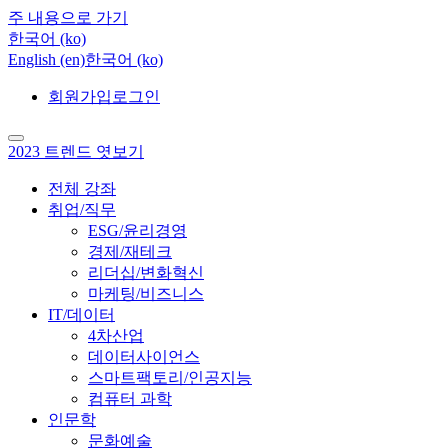
주 내용으로 가기
한국어 ‎(ko)‎
English ‎(en)‎
한국어 ‎(ko)‎
회원가입
로그인
2023 트렌드 엿보기
전체 강좌
취업/직무
ESG/윤리경영
경제/재테크
리더십/변화혁신
마케팅/비즈니스
IT/데이터
4차산업
데이터사이언스
스마트팩토리/인공지능
컴퓨터 과학
인문학
문화예술