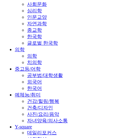
사회문화
심리학
인문교양
자연과학
종교학
한국학
글로벌 한국학
의학
의학
치의학
중고등/어학
공부법/대학생활
외국어
한국어
예체능/취미
건강/힐링/행복
건축/디자인
사진/요리/음악
자녀양육/의사소통
Y-square
데일리포커스