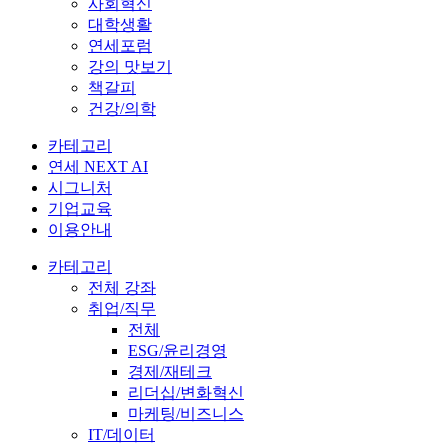
사회혁신
대학생활
연세포럼
강의 맛보기
책갈피
건강/의학
카테고리
연세 NEXT AI
시그니처
기업교육
이용안내
카테고리
전체 강좌
취업/직무
전체
ESG/윤리경영
경제/재테크
리더십/변화혁신
마케팅/비즈니스
IT/데이터