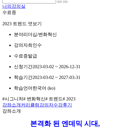
나의강의실
수료증
2023 트렌드 엿보기
분야
리더십/변화혁신
강의자
최인수
수료증
발급
신청기간
2023-03-02 ~ 2026-12-31
학습기간
2023-03-02 ~ 2027-03-31
학습언어
한국어 ‎(ko)‎
#시그니처
# 변화혁신
# 트렌드
# 2023
강좌소개
커리큘럼
강의자
수강후기
강좌소개
본격화 된 엔데믹 시대,