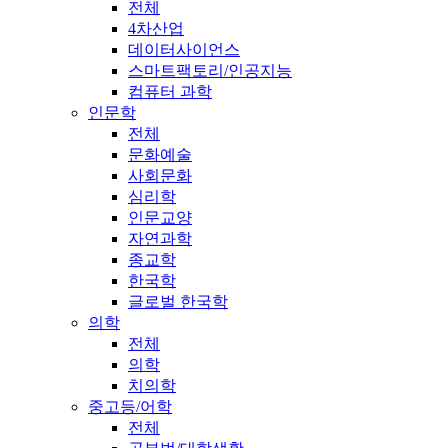
전체
4차산업
데이터사이언스
스마트팩토리/인공지능
컴퓨터 과학
인문학
전체
문화예술
사회문화
심리학
인문교양
자연과학
종교학
한국학
글로벌 한국학
의학
전체
의학
치의학
중고등/어학
전체