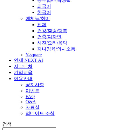
공부법/대학생활
외국어
한국어
예체능/취미
전체
건강/힐링/행복
건축/디자인
사진/요리/음악
자녀양육/의사소통
Y-square
연세 NEXT AI
시그니처
기업교육
이용안내
공지사항
이벤트
FAQ
Q&A
자료실
업데이트 소식
검색