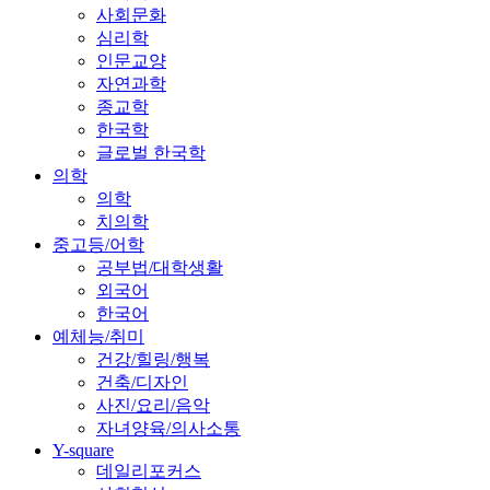
사회문화
심리학
인문교양
자연과학
종교학
한국학
글로벌 한국학
의학
의학
치의학
중고등/어학
공부법/대학생활
외국어
한국어
예체능/취미
건강/힐링/행복
건축/디자인
사진/요리/음악
자녀양육/의사소통
Y-square
데일리포커스