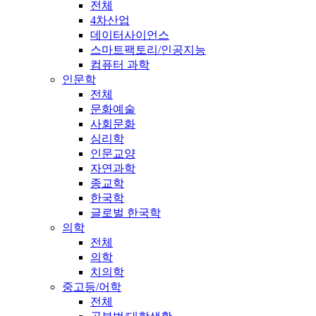
전체
4차산업
데이터사이언스
스마트팩토리/인공지능
컴퓨터 과학
인문학
전체
문화예술
사회문화
심리학
인문교양
자연과학
종교학
한국학
글로벌 한국학
의학
전체
의학
치의학
중고등/어학
전체