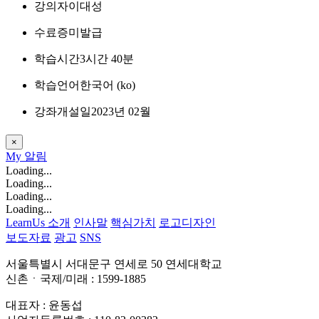
강의자
이대성
수료증
미발급
학습시간
3시간 40분
학습언어
한국어 ‎(ko)‎
강좌개설일
2023년 02월
×
My
알림
Loading...
Loading...
Loading...
Loading...
LearnUs 소개
인사말
핵심가치
로고디자인
보도자료
광고
SNS
서울특별시 서대문구 연세로 50 연세대학교
신촌ㆍ국제/미래 : 1599-1885
대표자 : 윤동섭