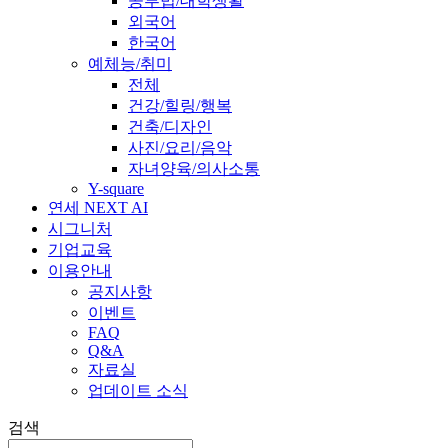
공부법/대학생활
외국어
한국어
예체능/취미
전체
건강/힐링/행복
건축/디자인
사진/요리/음악
자녀양육/의사소통
Y-square
연세 NEXT AI
시그니처
기업교육
이용안내
공지사항
이벤트
FAQ
Q&A
자료실
업데이트 소식
검색