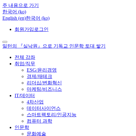
주 내용으로 가기
한국어 ‎(ko)‎
English ‎(en)‎
한국어 ‎(ko)‎
회원가입
로그인
밀턴의 『실낙원』으로 기독교 인문학 토대 쌓기
전체 강좌
취업/직무
ESG/윤리경영
경제/재테크
리더십/변화혁신
마케팅/비즈니스
IT/데이터
4차산업
데이터사이언스
스마트팩토리/인공지능
컴퓨터 과학
인문학
문화예술