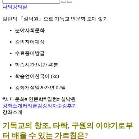
나의강의실
밀턴의 『실낙원』으로 기독교 인문학 토대 쌓기
분야
사회문화
강의자
이대성
수료증
미발급
학습시간
3시간 40분
학습언어
한국어 ‎(ko)‎
강좌개설일
2023년 02월
#시대문화
# 인문학
# 밀턴
# 실낙원
강좌소개
커리큘럼
강의자
수강후기
강좌소개
기독교의 창조, 타락, 구원의 이야기로부
터 배울 수 있는 가르침은?