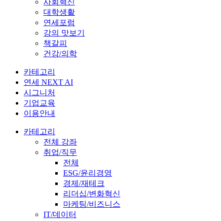
사회혁신
대학생활
연세포럼
강의 맛보기
책갈피
건강/의학
카테고리
연세 NEXT AI
시그니처
기업교육
이용안내
카테고리
전체 강좌
취업/직무
전체
ESG/윤리경영
경제/재테크
리더십/변화혁신
마케팅/비즈니스
IT/데이터