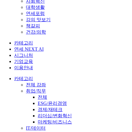
사회혁신
대학생활
연세포럼
강의 맛보기
책갈피
건강/의학
카테고리
연세 NEXT AI
시그니처
기업교육
이용안내
카테고리
전체 강좌
취업/직무
전체
ESG/윤리경영
경제/재테크
리더십/변화혁신
마케팅/비즈니스
IT/데이터