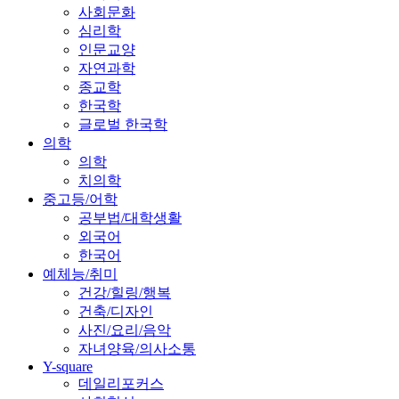
사회문화
심리학
인문교양
자연과학
종교학
한국학
글로벌 한국학
의학
의학
치의학
중고등/어학
공부법/대학생활
외국어
한국어
예체능/취미
건강/힐링/행복
건축/디자인
사진/요리/음악
자녀양육/의사소통
Y-square
데일리포커스