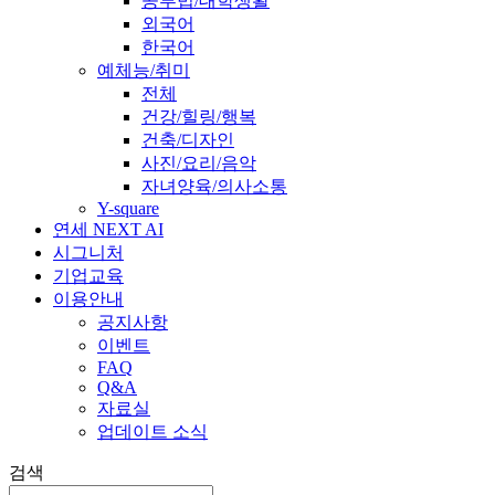
공부법/대학생활
외국어
한국어
예체능/취미
전체
건강/힐링/행복
건축/디자인
사진/요리/음악
자녀양육/의사소통
Y-square
연세 NEXT AI
시그니처
기업교육
이용안내
공지사항
이벤트
FAQ
Q&A
자료실
업데이트 소식
검색