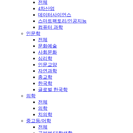
전체
4차산업
데이터사이언스
스마트팩토리/인공지능
컴퓨터 과학
인문학
전체
문화예술
사회문화
심리학
인문교양
자연과학
종교학
한국학
글로벌 한국학
의학
전체
의학
치의학
중고등/어학
전체