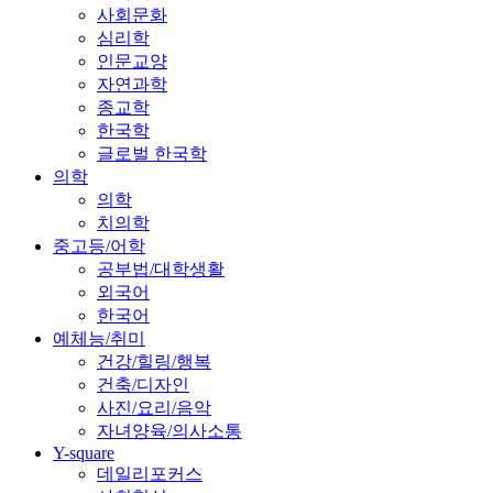
사회문화
심리학
인문교양
자연과학
종교학
한국학
글로벌 한국학
의학
의학
치의학
중고등/어학
공부법/대학생활
외국어
한국어
예체능/취미
건강/힐링/행복
건축/디자인
사진/요리/음악
자녀양육/의사소통
Y-square
데일리포커스