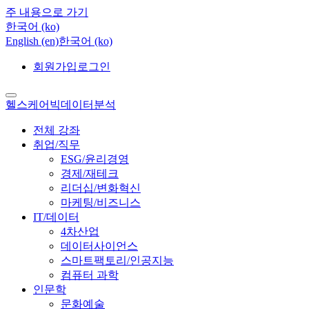
주 내용으로 가기
한국어 ‎(ko)‎
English ‎(en)‎
한국어 ‎(ko)‎
회원가입
로그인
헬스케어빅데이터분석
전체 강좌
취업/직무
ESG/윤리경영
경제/재테크
리더십/변화혁신
마케팅/비즈니스
IT/데이터
4차산업
데이터사이언스
스마트팩토리/인공지능
컴퓨터 과학
인문학
문화예술