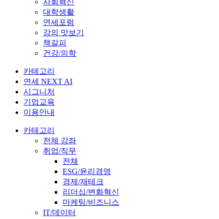
사회혁신
대학생활
연세포럼
강의 맛보기
책갈피
건강/의학
카테고리
연세 NEXT AI
시그니처
기업교육
이용안내
카테고리
전체 강좌
취업/직무
전체
ESG/윤리경영
경제/재테크
리더십/변화혁신
마케팅/비즈니스
IT/데이터