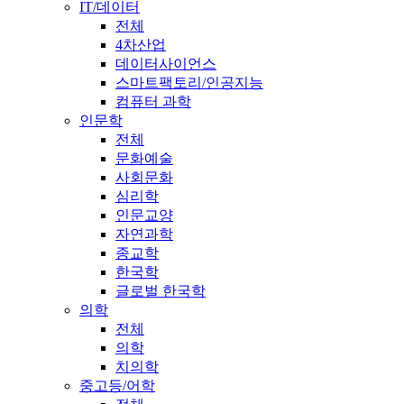
IT/데이터
전체
4차산업
데이터사이언스
스마트팩토리/인공지능
컴퓨터 과학
인문학
전체
문화예술
사회문화
심리학
인문교양
자연과학
종교학
한국학
글로벌 한국학
의학
전체
의학
치의학
중고등/어학