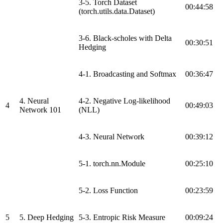
3-5. Torch Dataset
00:44:58
(torch.utils.data.Dataset)
3-6. Black-scholes with Delta
00:30:51
Hedging
4-1. Broadcasting and Softmax
00:36:47
4. Neural
4-2. Negative Log-likelihood
4
00:49:03
Network 101
(NLL)
4-3. Neural Network
00:39:12
5-1. torch.nn.Module
00:25:10
5-2. Loss Function
00:23:59
5
5. Deep Hedging
5-3. Entropic Risk Measure
00:09:24