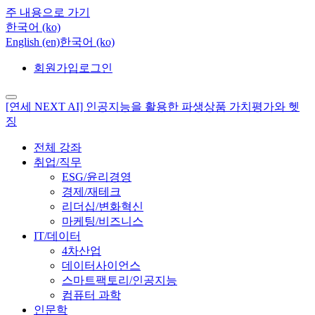
주 내용으로 가기
한국어 ‎(ko)‎
English ‎(en)‎
한국어 ‎(ko)‎
회원가입
로그인
[연세 NEXT AI] 인공지능을 활용한 파생상품 가치평가와 헷
징
전체 강좌
취업/직무
ESG/윤리경영
경제/재테크
리더십/변화혁신
마케팅/비즈니스
IT/데이터
4차산업
데이터사이언스
스마트팩토리/인공지능
컴퓨터 과학
인문학