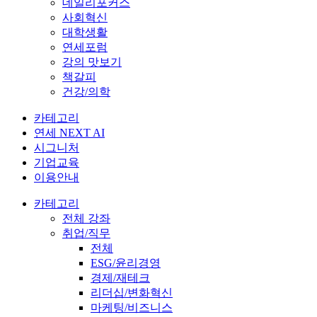
데일리포커스
사회혁신
대학생활
연세포럼
강의 맛보기
책갈피
건강/의학
카테고리
연세 NEXT AI
시그니처
기업교육
이용안내
카테고리
전체 강좌
취업/직무
전체
ESG/윤리경영
경제/재테크
리더십/변화혁신
마케팅/비즈니스