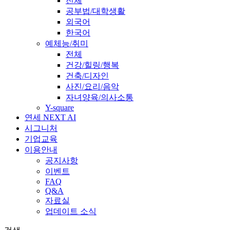
전체
공부법/대학생활
외국어
한국어
예체능/취미
전체
건강/힐링/행복
건축/디자인
사진/요리/음악
자녀양육/의사소통
Y-square
연세 NEXT AI
시그니처
기업교육
이용안내
공지사항
이벤트
FAQ
Q&A
자료실
업데이트 소식