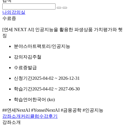
검색
나의강의실
수료증
[연세 NEXT AI] 인공지능을 활용한 파생상품 가치평가와 헷
징
분야
스마트팩토리/인공지능
강의자
김주철
수료증
발급
신청기간
2025-04-02 ~ 2026-12-31
학습기간
2025-04-02 ~ 2027-06-30
학습언어
한국어 ‎(ko)‎
##연세NextAI #YonseiNextAI #금융공학 #인공지능
강좌소개
커리큘럼
수강후기
강좌소개