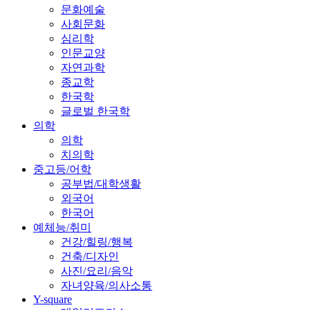
문화예술
사회문화
심리학
인문교양
자연과학
종교학
한국학
글로벌 한국학
의학
의학
치의학
중고등/어학
공부법/대학생활
외국어
한국어
예체능/취미
건강/힐링/행복
건축/디자인
사진/요리/음악
자녀양육/의사소통
Y-square