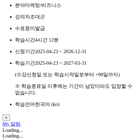
분야
마케팅/비즈니스
강의자
조대곤
수료증
미발급
학습시간
4시간 12분
신청기간
2025-04-23 ~ 2026-12-31
학습기간
2025-04-23 ~ 2027-03-31
(수강신청일 또는 학습시작일로부터
+90
일까지)
※ 학습종료일 이후에는 기간이 남았더라도 입장할 수
없습니다.
학습언어
한국어 ‎(ko)‎
×
My
알림
Loading...
Loading...