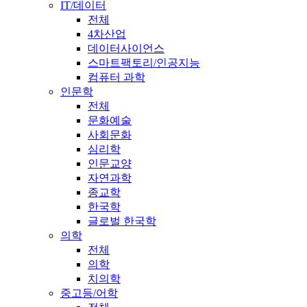
IT/데이터
전체
4차산업
데이터사이언스
스마트팩토리/인공지능
컴퓨터 과학
인문학
전체
문화예술
사회문화
심리학
인문교양
자연과학
종교학
한국학
글로벌 한국학
의학
전체
의학
치의학
중고등/어학