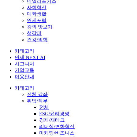
데일리포커스
사회혁신
대학생활
연세포럼
강의 맛보기
책갈피
건강/의학
카테고리
연세 NEXT AI
시그니처
기업교육
이용안내
카테고리
전체 강좌
취업/직무
전체
ESG/윤리경영
경제/재테크
리더십/변화혁신
마케팅/비즈니스