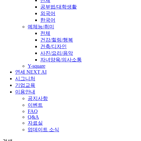
전체
공부법/대학생활
외국어
한국어
예체능/취미
전체
건강/힐링/행복
건축/디자인
사진/요리/음악
자녀양육/의사소통
Y-square
연세 NEXT AI
시그니처
기업교육
이용안내
공지사항
이벤트
FAQ
Q&A
자료실
업데이트 소식