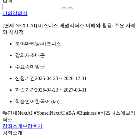
검색
나의강의실
[연세 NEXT AI] 비즈니스 애널리틱스 이해와 활용: 주요 사례
와 시사점
분야
마케팅/비즈니스
강의자
조대곤
수료증
미발급
신청기간
2025-04-23 ~ 2026-12-31
학습기간
2025-04-23 ~ 2027-03-31
학습언어
한국어 ‎(ko)‎
##연세NextAI #YonseiNextAI #BA #Business #비즈니스애널리
틱스
강좌소개
수강후기
강좌소개