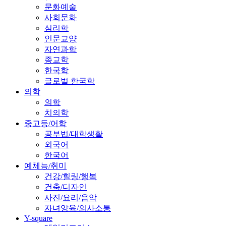
문화예술
사회문화
심리학
인문교양
자연과학
종교학
한국학
글로벌 한국학
의학
의학
치의학
중고등/어학
공부법/대학생활
외국어
한국어
예체능/취미
건강/힐링/행복
건축/디자인
사진/요리/음악
자녀양육/의사소통
Y-square