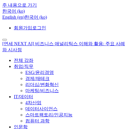
주 내용으로 가기
한국어 ‎(ko)‎
English ‎(en)‎
한국어 ‎(ko)‎
회원가입
로그인
[연세 NEXT AI] 비즈니스 애널리틱스 이해와 활용: 주요 사례
와 시사점
전체 강좌
취업/직무
ESG/윤리경영
경제/재테크
리더십/변화혁신
마케팅/비즈니스
IT/데이터
4차산업
데이터사이언스
스마트팩토리/인공지능
컴퓨터 과학
인문학