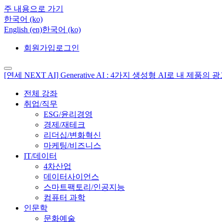
주 내용으로 가기
한국어 ‎(ko)‎
English ‎(en)‎
한국어 ‎(ko)‎
회원가입
로그인
[연세 NEXT AI] Generative AI : 4가지 생성형 AI로 내 
전체 강좌
취업/직무
ESG/윤리경영
경제/재테크
리더십/변화혁신
마케팅/비즈니스
IT/데이터
4차산업
데이터사이언스
스마트팩토리/인공지능
컴퓨터 과학
인문학
문화예술