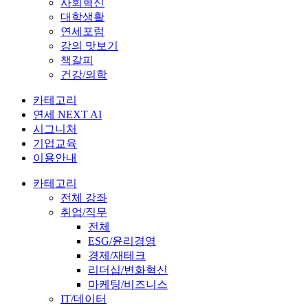
사회혁신
대학생활
연세포럼
강의 맛보기
책갈피
건강/의학
카테고리
연세 NEXT AI
시그니처
기업교육
이용안내
카테고리
전체 강좌
취업/직무
전체
ESG/윤리경영
경제/재테크
리더십/변화혁신
마케팅/비즈니스
IT/데이터