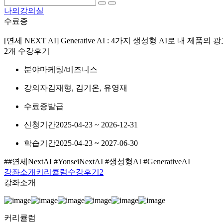
나의강의실
수료증
[연세 NEXT AI] Generative AI : 4가지 생성형 AI로 내 
2개 수강후기
분야
마케팅/비즈니스
강의자
김재형, 김기온, 유영재
수료증
발급
신청기간
2025-04-23 ~ 2026-12-31
학습기간
2025-04-23 ~ 2027-06-30
##연세NextAI #YonseiNextAI #생성형AI #GenerativeAI
강좌소개
커리큘럼
수강후기
2
강좌소개
커리큘럼