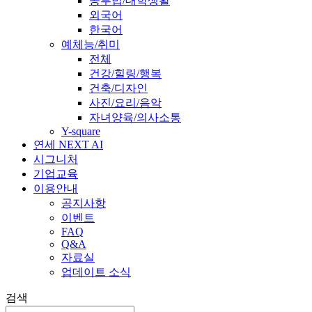
공부법/대학생활
외국어
한국어
예체능/취미
전체
건강/힐링/행복
건축/디자인
사진/요리/음악
자녀양육/의사소통
Y-square
연세 NEXT AI
시그니처
기업교육
이용안내
공지사항
이벤트
FAQ
Q&A
자료실
업데이트 소식
검색