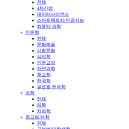
전체
4차산업
데이터사이언스
스마트팩토리/인공지능
컴퓨터 과학
인문학
전체
문화예술
사회문화
심리학
인문교양
자연과학
종교학
한국학
글로벌 한국학
의학
전체
의학
치의학
중고등/어학
전체