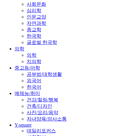
사회문화
심리학
인문교양
자연과학
종교학
한국학
글로벌 한국학
의학
의학
치의학
중고등/어학
공부법/대학생활
외국어
한국어
예체능/취미
건강/힐링/행복
건축/디자인
사진/요리/음악
자녀양육/의사소통
Y-square
데일리포커스