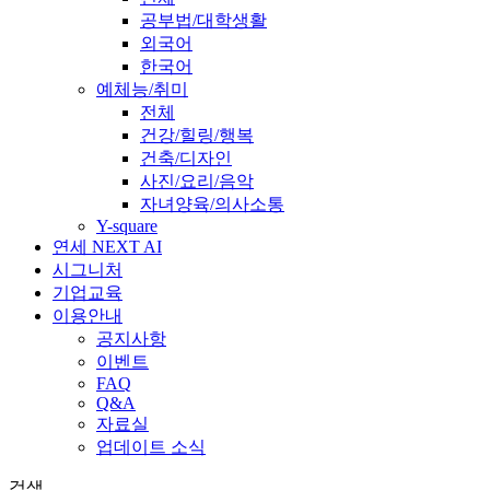
공부법/대학생활
외국어
한국어
예체능/취미
전체
건강/힐링/행복
건축/디자인
사진/요리/음악
자녀양육/의사소통
Y-square
연세 NEXT AI
시그니처
기업교육
이용안내
공지사항
이벤트
FAQ
Q&A
자료실
업데이트 소식
검색