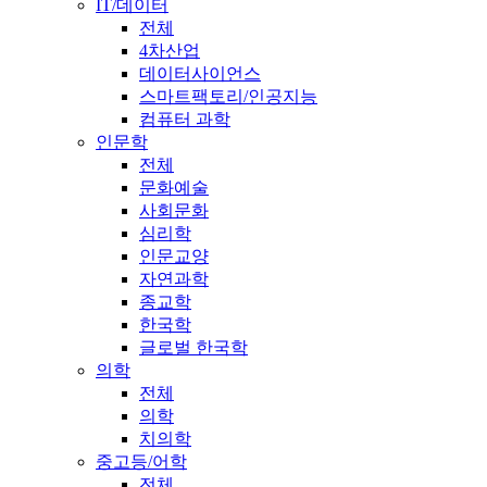
IT/데이터
전체
4차산업
데이터사이언스
스마트팩토리/인공지능
컴퓨터 과학
인문학
전체
문화예술
사회문화
심리학
인문교양
자연과학
종교학
한국학
글로벌 한국학
의학
전체
의학
치의학
중고등/어학
전체