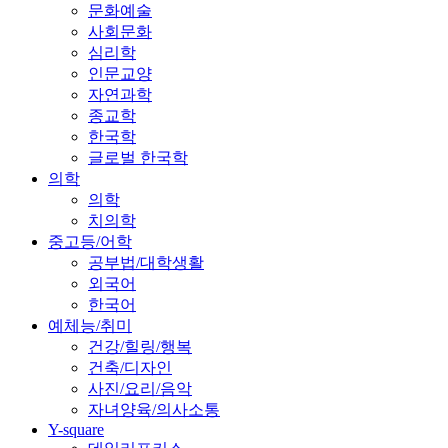
문화예술
사회문화
심리학
인문교양
자연과학
종교학
한국학
글로벌 한국학
의학
의학
치의학
중고등/어학
공부법/대학생활
외국어
한국어
예체능/취미
건강/힐링/행복
건축/디자인
사진/요리/음악
자녀양육/의사소통
Y-square