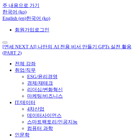
주 내용으로 가기
한국어 ‎(ko)‎
English ‎(en)‎
한국어 ‎(ko)‎
회원가입
로그인
[연세 NEXT AI] 나만의 AI 전용 비서 만들기 GPTs 실전 활용
(PART 2)
전체 강좌
취업/직무
ESG/윤리경영
경제/재테크
리더십/변화혁신
마케팅/비즈니스
IT/데이터
4차산업
데이터사이언스
스마트팩토리/인공지능
컴퓨터 과학
인문학