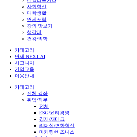
데일리포커스
사회혁신
대학생활
연세포럼
강의 맛보기
책갈피
건강/의학
카테고리
연세 NEXT AI
시그니처
기업교육
이용안내
카테고리
전체 강좌
취업/직무
전체
ESG/윤리경영
경제/재테크
리더십/변화혁신
마케팅/비즈니스