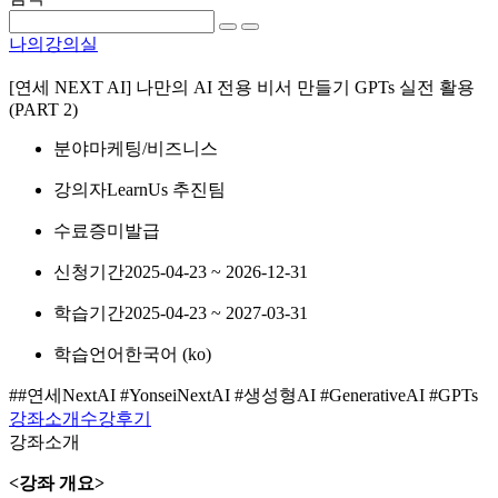
나의강의실
[연세 NEXT AI] 나만의 AI 전용 비서 만들기 GPTs 실전 활용
(PART 2)
분야
마케팅/비즈니스
강의자
LearnUs 추진팀
수료증
미발급
신청기간
2025-04-23 ~ 2026-12-31
학습기간
2025-04-23 ~ 2027-03-31
학습언어
한국어 ‎(ko)‎
##연세NextAI #YonseiNextAI #생성형AI #GenerativeAI #GPTs
강좌소개
수강후기
강좌소개
<강좌 개요>