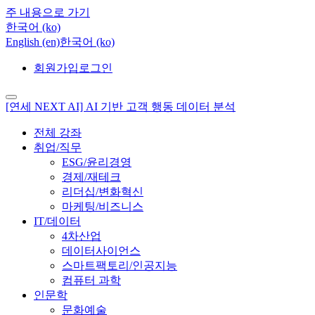
주 내용으로 가기
한국어 ‎(ko)‎
English ‎(en)‎
한국어 ‎(ko)‎
회원가입
로그인
[연세 NEXT AI] AI 기반 고객 행동 데이터 분석
전체 강좌
취업/직무
ESG/윤리경영
경제/재테크
리더십/변화혁신
마케팅/비즈니스
IT/데이터
4차산업
데이터사이언스
스마트팩토리/인공지능
컴퓨터 과학
인문학
문화예술