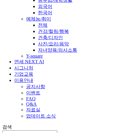
공부법/대학생활
외국어
한국어
예체능/취미
전체
건강/힐링/행복
건축/디자인
사진/요리/음악
자녀양육/의사소통
Y-square
연세 NEXT AI
시그니처
기업교육
이용안내
공지사항
이벤트
FAQ
Q&A
자료실
업데이트 소식
검색