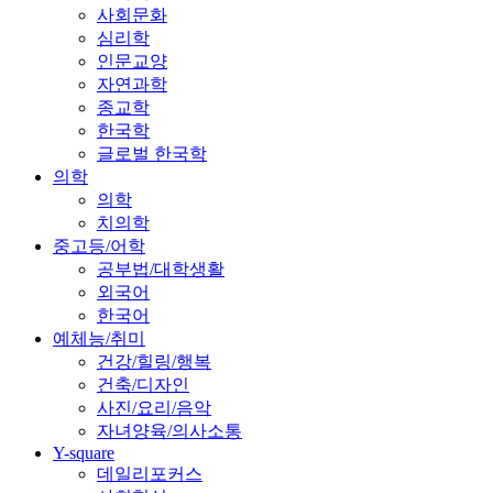
사회문화
심리학
인문교양
자연과학
종교학
한국학
글로벌 한국학
의학
의학
치의학
중고등/어학
공부법/대학생활
외국어
한국어
예체능/취미
건강/힐링/행복
건축/디자인
사진/요리/음악
자녀양육/의사소통
Y-square
데일리포커스