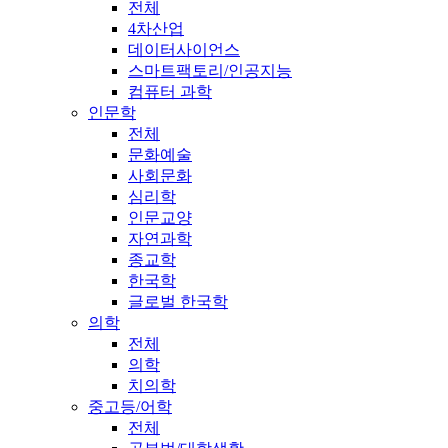
전체
4차산업
데이터사이언스
스마트팩토리/인공지능
컴퓨터 과학
인문학
전체
문화예술
사회문화
심리학
인문교양
자연과학
종교학
한국학
글로벌 한국학
의학
전체
의학
치의학
중고등/어학
전체