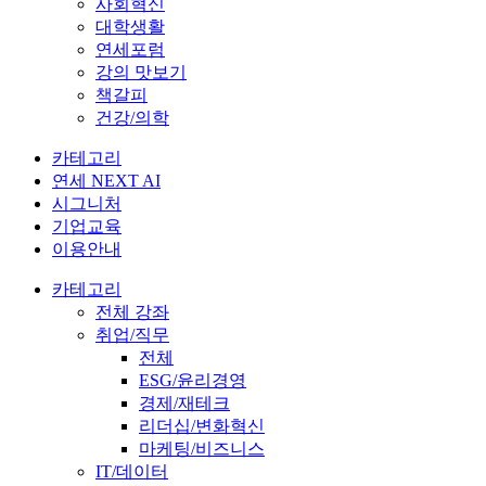
사회혁신
대학생활
연세포럼
강의 맛보기
책갈피
건강/의학
카테고리
연세 NEXT AI
시그니처
기업교육
이용안내
카테고리
전체 강좌
취업/직무
전체
ESG/윤리경영
경제/재테크
리더십/변화혁신
마케팅/비즈니스
IT/데이터