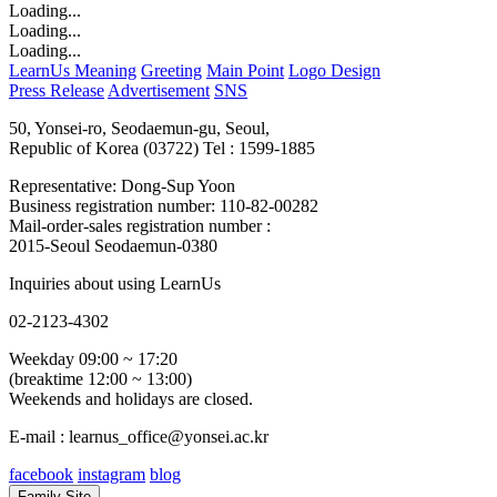
Loading...
Loading...
Loading...
LearnUs Meaning
Greeting
Main Point
Logo Design
Press Release
Advertisement
SNS
50, Yonsei-ro, Seodaemun-gu, Seoul,
Republic of Korea (03722)
Tel : 1599-1885
Representative: Dong-Sup Yoon
Business registration number: 110-82-00282
Mail-order-sales registration number :
2015-Seoul Seodaemun-0380
Inquiries about using LearnUs
02-2123-4302
Weekday 09:00 ~ 17:20
(breaktime 12:00 ~ 13:00)
Weekends and holidays are closed.
E-mail : learnus_office@yonsei.ac.kr
facebook
instagram
blog
Family Site