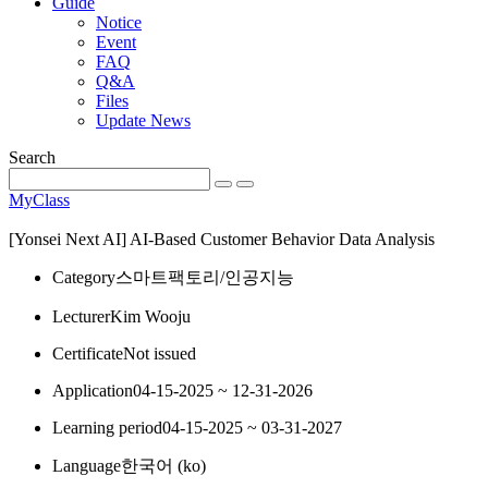
Guide
Notice
Event
FAQ
Q&A
Files
Update News
Search
MyClass
[Yonsei Next AI] AI-Based Customer Behavior Data Analysis
Category
스마트팩토리/인공지능
Lecturer
Kim Wooju
Certificate
Not issued
Application
04-15-2025 ~ 12-31-2026
Learning period
04-15-2025 ~ 03-31-2027
Language
한국어 ‎(ko)‎