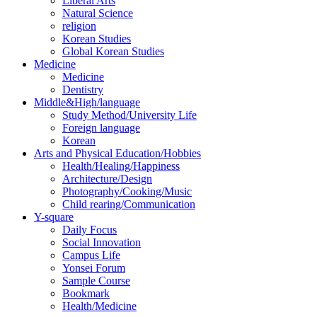
Liberal Arts
Natural Science
religion
Korean Studies
Global Korean Studies
Medicine
Medicine
Dentistry
Middle&High/language
Study Method/University Life
Foreign language
Korean
Arts and Physical Education/Hobbies
Health/Healing/Happiness
Architecture/Design
Photography/Cooking/Music
Child rearing/Communication
Y-square
Daily Focus
Social Innovation
Campus Life
Yonsei Forum
Sample Course
Bookmark
Health/Medicine