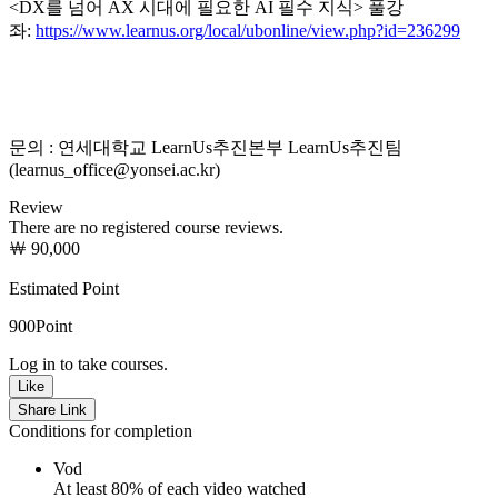
<DX를 넘어 AX 시대에 필요한 AI 필수 지식> 풀강
좌:
https://www.learnus.org/local/ubonline/view.php?id=236299
문의 : 연세대학교 LearnUs추진본부 LearnUs추진팀
(learnus_office@yonsei.ac.kr)
Review
There are no registered course reviews.
￦ 90,000
Estimated Point
900
Point
Log in to take courses.
Like
Share Link
Conditions for completion
Vod
At least 80% of each video watched