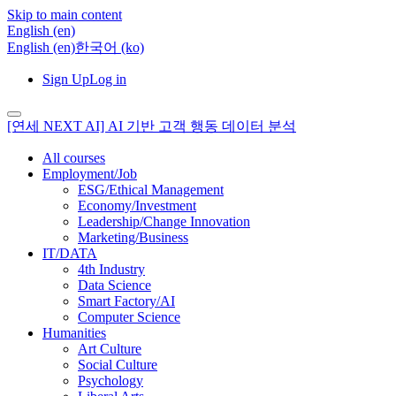
Skip to main content
English ‎(en)‎
English ‎(en)‎
한국어 ‎(ko)‎
Sign Up
Log in
[연세 NEXT AI] AI 기반 고객 행동 데이터 분석
All courses
Employment/Job
ESG/Ethical Management
Economy/Investment
Leadership/Change Innovation
Marketing/Business
IT/DATA
4th Industry
Data Science
Smart Factory/AI
Computer Science
Humanities
Art Culture
Social Culture
Psychology