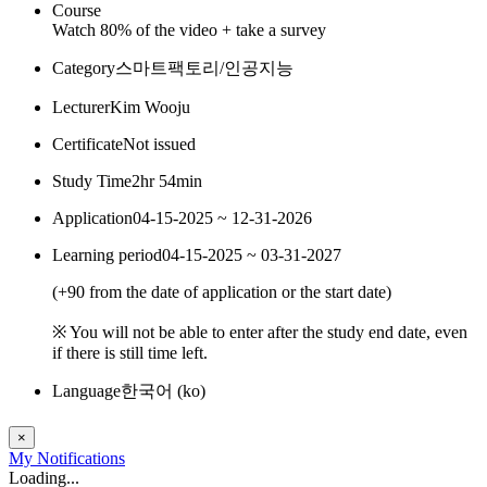
Course
Watch 80% of the video + take a survey
Category
스마트팩토리/인공지능
Lecturer
Kim Wooju
Certificate
Not issued
Study Time
2hr 54min
Application
04-15-2025 ~ 12-31-2026
Learning period
04-15-2025 ~ 03-31-2027
(
+90
from the date of application or the start date)
※ You will not be able to enter after the study end date, even
if there is still time left.
Language
한국어 ‎(ko)‎
×
My
Notifications
Loading...