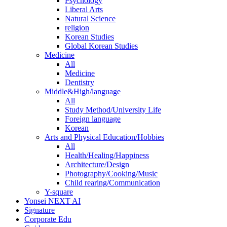
Psychology
Liberal Arts
Natural Science
religion
Korean Studies
Global Korean Studies
Medicine
All
Medicine
Dentistry
Middle&High/language
All
Study Method/University Life
Foreign language
Korean
Arts and Physical Education/Hobbies
All
Health/Healing/Happiness
Architecture/Design
Photography/Cooking/Music
Child rearing/Communication
Y-square
Yonsei NEXT AI
Signature
Corporate Edu