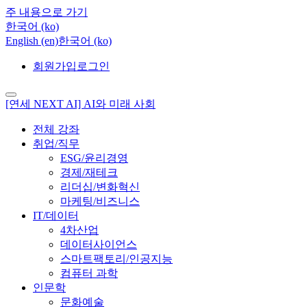
주 내용으로 가기
한국어 ‎(ko)‎
English ‎(en)‎
한국어 ‎(ko)‎
회원가입
로그인
[연세 NEXT AI] AI와 미래 사회
전체 강좌
취업/직무
ESG/윤리경영
경제/재테크
리더십/변화혁신
마케팅/비즈니스
IT/데이터
4차산업
데이터사이언스
스마트팩토리/인공지능
컴퓨터 과학
인문학
문화예술