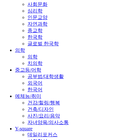
사회문화
심리학
인문교양
자연과학
종교학
한국학
글로벌 한국학
의학
의학
치의학
중고등/어학
공부법/대학생활
외국어
한국어
예체능/취미
건강/힐링/행복
건축/디자인
사진/요리/음악
자녀양육/의사소통
Y-square
데일리포커스