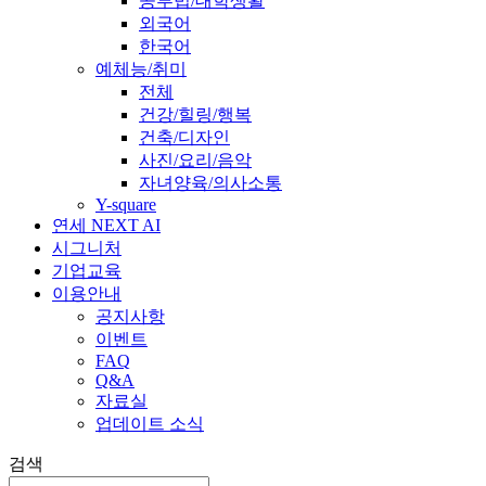
공부법/대학생활
외국어
한국어
예체능/취미
전체
건강/힐링/행복
건축/디자인
사진/요리/음악
자녀양육/의사소통
Y-square
연세 NEXT AI
시그니처
기업교육
이용안내
공지사항
이벤트
FAQ
Q&A
자료실
업데이트 소식
검색