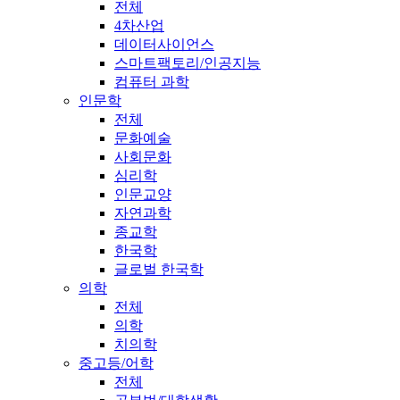
전체
4차산업
데이터사이언스
스마트팩토리/인공지능
컴퓨터 과학
인문학
전체
문화예술
사회문화
심리학
인문교양
자연과학
종교학
한국학
글로벌 한국학
의학
전체
의학
치의학
중고등/어학
전체