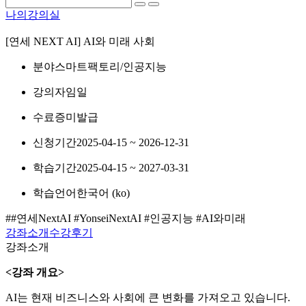
나의강의실
[연세 NEXT AI] AI와 미래 사회
분야
스마트팩토리/인공지능
강의자
임일
수료증
미발급
신청기간
2025-04-15 ~ 2026-12-31
학습기간
2025-04-15 ~ 2027-03-31
학습언어
한국어 ‎(ko)‎
##연세NextAI #YonseiNextAI #인공지능 #AI와미래
강좌소개
수강후기
강좌소개
<강좌 개요>
AI는 현재 비즈니스와 사회에 큰 변화를 가져오고 있습니다.