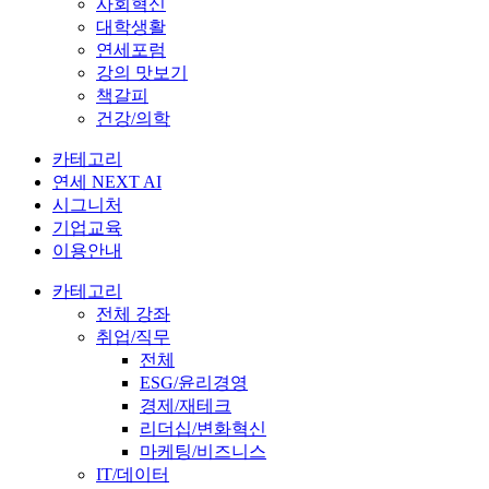
사회혁신
대학생활
연세포럼
강의 맛보기
책갈피
건강/의학
카테고리
연세 NEXT AI
시그니처
기업교육
이용안내
카테고리
전체 강좌
취업/직무
전체
ESG/윤리경영
경제/재테크
리더십/변화혁신
마케팅/비즈니스
IT/데이터