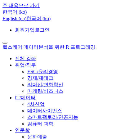
주 내용으로 가기
한국어 ‎(ko)‎
English ‎(en)‎
한국어 ‎(ko)‎
회원가입
로그인
헬스케어 데이터분석을 위한 R 프로그래밍
전체 강좌
취업/직무
ESG/윤리경영
경제/재테크
리더십/변화혁신
마케팅/비즈니스
IT/데이터
4차산업
데이터사이언스
스마트팩토리/인공지능
컴퓨터 과학
인문학
문화예술