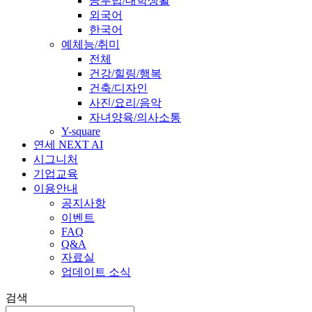
공부법/대학생활
외국어
한국어
예체능/취미
전체
건강/힐링/행복
건축/디자인
사진/요리/음악
자녀양육/의사소통
Y-square
연세 NEXT AI
시그니처
기업교육
이용안내
공지사항
이벤트
FAQ
Q&A
자료실
업데이트 소식
검색