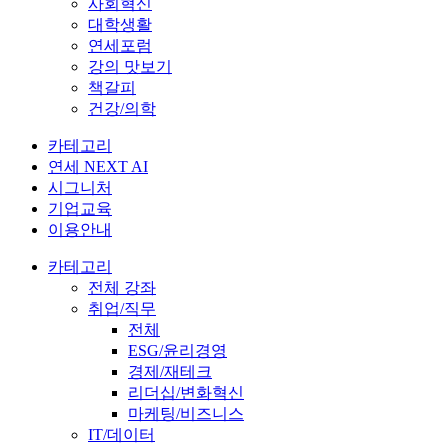
사회혁신
대학생활
연세포럼
강의 맛보기
책갈피
건강/의학
카테고리
연세 NEXT AI
시그니처
기업교육
이용안내
카테고리
전체 강좌
취업/직무
전체
ESG/윤리경영
경제/재테크
리더십/변화혁신
마케팅/비즈니스
IT/데이터