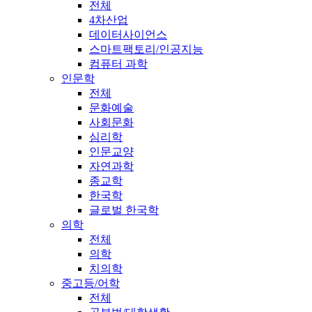
전체
4차산업
데이터사이언스
스마트팩토리/인공지능
컴퓨터 과학
인문학
전체
문화예술
사회문화
심리학
인문교양
자연과학
종교학
한국학
글로벌 한국학
의학
전체
의학
치의학
중고등/어학
전체