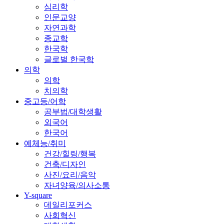
심리학
인문교양
자연과학
종교학
한국학
글로벌 한국학
의학
의학
치의학
중고등/어학
공부법/대학생활
외국어
한국어
예체능/취미
건강/힐링/행복
건축/디자인
사진/요리/음악
자녀양육/의사소통
Y-square
데일리포커스
사회혁신