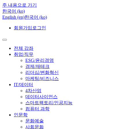
주 내용으로 가기
한국어 ‎(ko)‎
English ‎(en)‎
한국어 ‎(ko)‎
회원가입
로그인
전체 강좌
취업/직무
ESG/윤리경영
경제/재테크
리더십/변화혁신
마케팅/비즈니스
IT/데이터
4차산업
데이터사이언스
스마트팩토리/인공지능
컴퓨터 과학
인문학
문화예술
사회문화