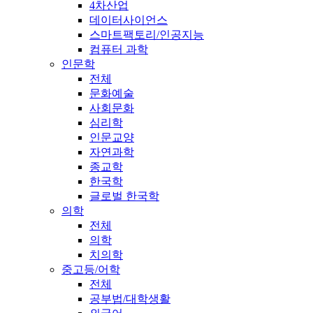
4차산업
데이터사이언스
스마트팩토리/인공지능
컴퓨터 과학
인문학
전체
문화예술
사회문화
심리학
인문교양
자연과학
종교학
한국학
글로벌 한국학
의학
전체
의학
치의학
중고등/어학
전체
공부법/대학생활