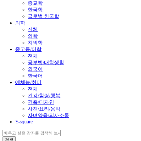
종교학
한국학
글로벌 한국학
의학
전체
의학
치의학
중고등/어학
전체
공부법/대학생활
외국어
한국어
예체능/취미
전체
건강/힐링/행복
건축/디자인
사진/요리/음악
자녀양육/의사소통
Y-square