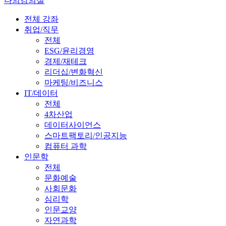
나의강의실
전체 강좌
취업/직무
전체
ESG/윤리경영
경제/재테크
리더십/변화혁신
마케팅/비즈니스
IT/데이터
전체
4차산업
데이터사이언스
스마트팩토리/인공지능
컴퓨터 과학
인문학
전체
문화예술
사회문화
심리학
인문교양
자연과학