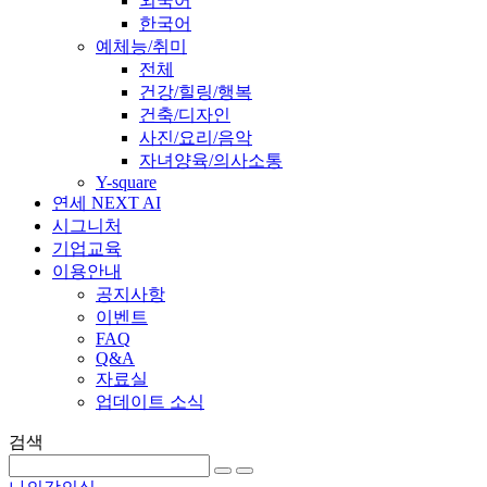
외국어
한국어
예체능/취미
전체
건강/힐링/행복
건축/디자인
사진/요리/음악
자녀양육/의사소통
Y-square
연세 NEXT AI
시그니처
기업교육
이용안내
공지사항
이벤트
FAQ
Q&A
자료실
업데이트 소식
검색