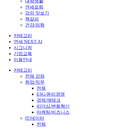
대학생활
연세포럼
강의 맛보기
책갈피
건강/의학
카테고리
연세 NEXT AI
시그니처
기업교육
이용안내
카테고리
전체 강좌
취업/직무
전체
ESG/윤리경영
경제/재테크
리더십/변화혁신
마케팅/비즈니스
IT/데이터
전체