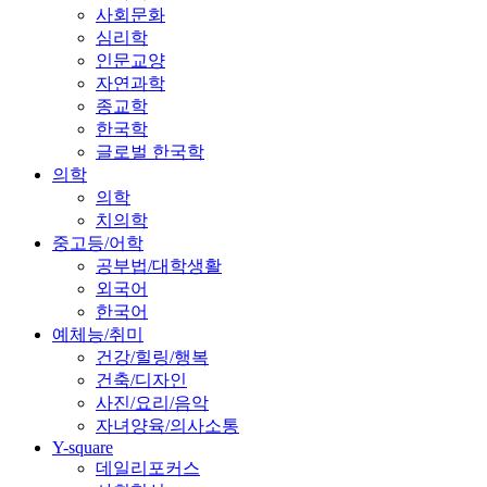
사회문화
심리학
인문교양
자연과학
종교학
한국학
글로벌 한국학
의학
의학
치의학
중고등/어학
공부법/대학생활
외국어
한국어
예체능/취미
건강/힐링/행복
건축/디자인
사진/요리/음악
자녀양육/의사소통
Y-square
데일리포커스