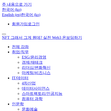
주 내용으로 가기
한국어 ‎(ko)‎
English ‎(en)‎
한국어 ‎(ko)‎
회원가입
로그인
NFT 그래서 그게 뭔데? 실전 Web3 온보딩하기
전체 강좌
취업/직무
ESG/윤리경영
경제/재테크
리더십/변화혁신
마케팅/비즈니스
IT/데이터
4차산업
데이터사이언스
스마트팩토리/인공지능
컴퓨터 과학
인문학
문화예술