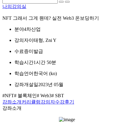
나의강의실
NFT 그래서 그게 뭔데? 실전 Web3 온보딩하기
분야
4차산업
강의자
이태형, Zni Y
수료증
미발급
학습시간
1시간 50분
학습언어
한국어 ‎(ko)‎
강좌개설일
2023년 05월
#NFT
# 블록체인
# Web3
# SBT
강좌소개
커리큘럼
강의자
수강후기
강좌소개