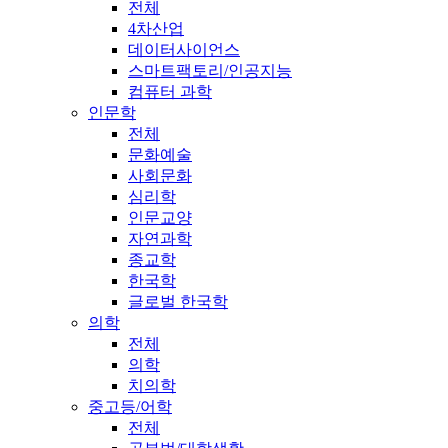
전체
4차산업
데이터사이언스
스마트팩토리/인공지능
컴퓨터 과학
인문학
전체
문화예술
사회문화
심리학
인문교양
자연과학
종교학
한국학
글로벌 한국학
의학
전체
의학
치의학
중고등/어학
전체