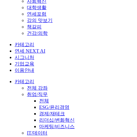
사회혁신
대학생활
연세포럼
강의 맛보기
책갈피
건강/의학
카테고리
연세 NEXT AI
시그니처
기업교육
이용안내
카테고리
전체 강좌
취업/직무
전체
ESG/윤리경영
경제/재테크
리더십/변화혁신
마케팅/비즈니스
IT/데이터