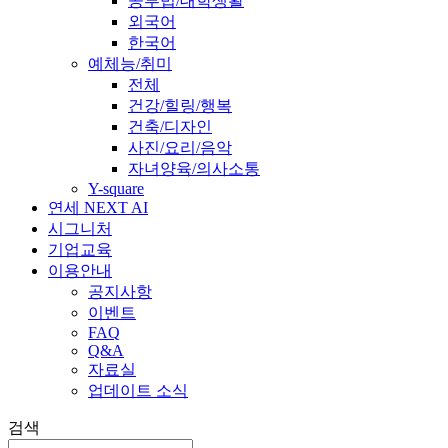
공부법/대학생활
외국어
한국어
예체능/취미
전체
건강/힐링/행복
건축/디자인
사진/요리/음악
자녀양육/의사소통
Y-square
연세 NEXT AI
시그니처
기업교육
이용안내
공지사항
이벤트
FAQ
Q&A
자료실
업데이트 소식
검색