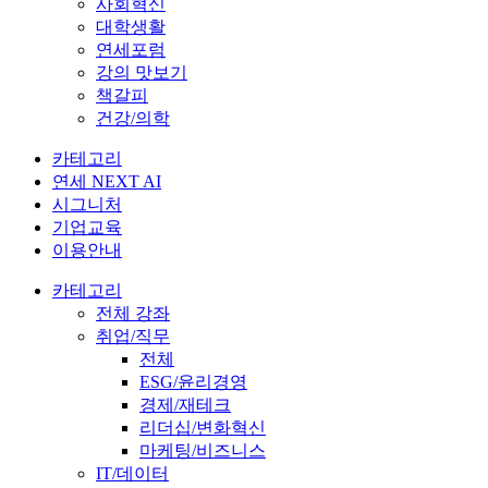
사회혁신
대학생활
연세포럼
강의 맛보기
책갈피
건강/의학
카테고리
연세 NEXT AI
시그니처
기업교육
이용안내
카테고리
전체 강좌
취업/직무
전체
ESG/윤리경영
경제/재테크
리더십/변화혁신
마케팅/비즈니스
IT/데이터