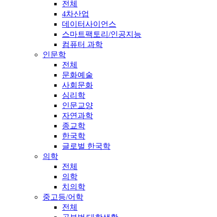
전체
4차산업
데이터사이언스
스마트팩토리/인공지능
컴퓨터 과학
인문학
전체
문화예술
사회문화
심리학
인문교양
자연과학
종교학
한국학
글로벌 한국학
의학
전체
의학
치의학
중고등/어학
전체