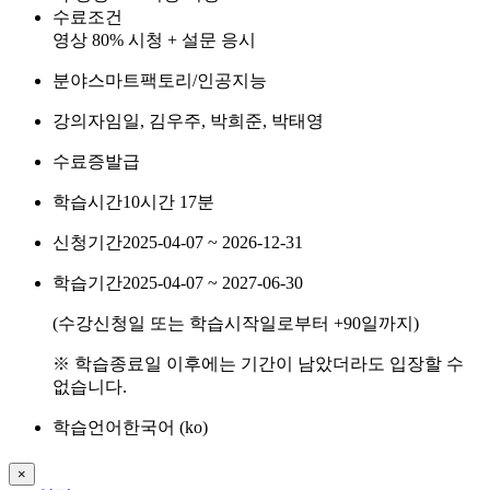
수료조건
영상 80% 시청 + 설문 응시
분야
스마트팩토리/인공지능
강의자
임일, 김우주, 박희준, 박태영
수료증
발급
학습시간
10시간 17분
신청기간
2025-04-07 ~ 2026-12-31
학습기간
2025-04-07 ~ 2027-06-30
(수강신청일 또는 학습시작일로부터
+90
일까지)
※ 학습종료일 이후에는 기간이 남았더라도 입장할 수
없습니다.
학습언어
한국어 ‎(ko)‎
×