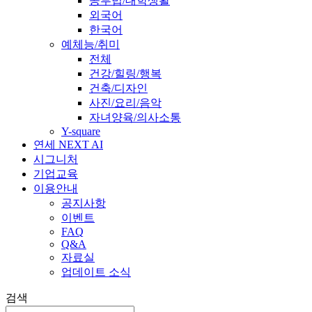
공부법/대학생활
외국어
한국어
예체능/취미
전체
건강/힐링/행복
건축/디자인
사진/요리/음악
자녀양육/의사소통
Y-square
연세 NEXT AI
시그니처
기업교육
이용안내
공지사항
이벤트
FAQ
Q&A
자료실
업데이트 소식
검색