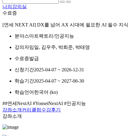
나의강의실
수료증
[연세 NEXT AI] DX를 넘어 AX 시대에 필요한 AI 필수 지식
분야
스마트팩토리/인공지능
강의자
임일, 김우주, 박희준, 박태영
수료증
발급
신청기간
2025-04-07 ~ 2026-12-31
학습기간
2025-04-07 ~ 2027-06-30
학습언어
한국어 ‎(ko)‎
##연세NextAI #YonseiNextAI #인공지능
강좌소개
커리큘럼
수강후기
강좌소개