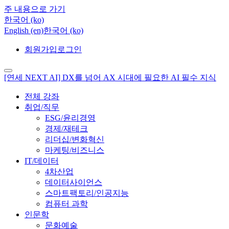
주 내용으로 가기
한국어 ‎(ko)‎
English ‎(en)‎
한국어 ‎(ko)‎
회원가입
로그인
[연세 NEXT AI] DX를 넘어 AX 시대에 필요한 AI 필수 지식
전체 강좌
취업/직무
ESG/윤리경영
경제/재테크
리더십/변화혁신
마케팅/비즈니스
IT/데이터
4차산업
데이터사이언스
스마트팩토리/인공지능
컴퓨터 과학
인문학
문화예술