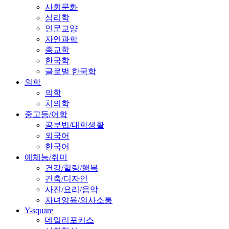
사회문화
심리학
인문교양
자연과학
종교학
한국학
글로벌 한국학
의학
의학
치의학
중고등/어학
공부법/대학생활
외국어
한국어
예체능/취미
건강/힐링/행복
건축/디자인
사진/요리/음악
자녀양육/의사소통
Y-square
데일리포커스