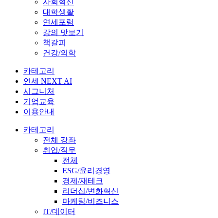
사회혁신
대학생활
연세포럼
강의 맛보기
책갈피
건강/의학
카테고리
연세 NEXT AI
시그니처
기업교육
이용안내
카테고리
전체 강좌
취업/직무
전체
ESG/윤리경영
경제/재테크
리더십/변화혁신
마케팅/비즈니스
IT/데이터