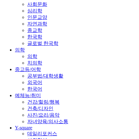
사회문화
심리학
인문교양
자연과학
종교학
한국학
글로벌 한국학
의학
의학
치의학
중고등/어학
공부법/대학생활
외국어
한국어
예체능/취미
건강/힐링/행복
건축/디자인
사진/요리/음악
자녀양육/의사소통
Y-square
데일리포커스