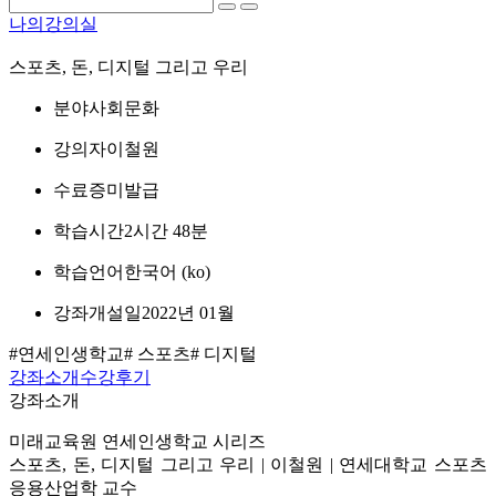
나의강의실
스포츠, 돈, 디지털 그리고 우리
분야
사회문화
강의자
이철원
수료증
미발급
학습시간
2시간 48분
학습언어
한국어 ‎(ko)‎
강좌개설일
2022년 01월
#연세인생학교
# 스포츠
# 디지털
강좌소개
수강후기
강좌소개
미래교육원 연세인생학교 시리즈
스포츠, 돈, 디지털 그리고 우리 | 이철원 | 연세대학교 스포츠
응용산업학 교수