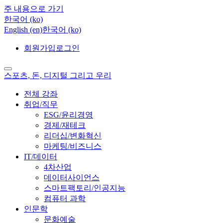
주 내용으로 가기
한국어 ‎(ko)‎
English ‎(en)‎
한국어 ‎(ko)‎
회원가입
로그인
스포츠, 돈, 디지털 그리고 우리
전체 강좌
취업/직무
ESG/윤리경영
경제/재테크
리더십/변화혁신
마케팅/비즈니스
IT/데이터
4차산업
데이터사이언스
스마트팩토리/인공지능
컴퓨터 과학
인문학
문화예술