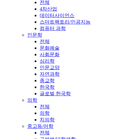
전체
4차산업
데이터사이언스
스마트팩토리/인공지능
컴퓨터 과학
인문학
전체
문화예술
사회문화
심리학
인문교양
자연과학
종교학
한국학
글로벌 한국학
의학
전체
의학
치의학
중고등/어학
전체