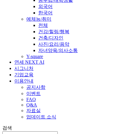
공부법/대학생활
외국어
한국어
예체능/취미
전체
건강/힐링/행복
건축/디자인
사진/요리/음악
자녀양육/의사소통
Y-square
연세 NEXT AI
시그니처
기업교육
이용안내
공지사항
이벤트
FAQ
Q&A
자료실
업데이트 소식
검색