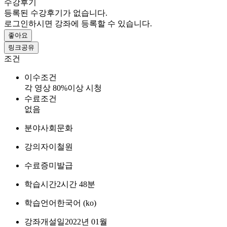
수강후기
등록된 수강후기가 없습니다.
로그인하시면 강좌에 등록할 수 있습니다.
좋아요
링크공유
조건
이수조건
각 영상 80%이상 시청
수료조건
없음
분야
사회문화
강의자
이철원
수료증
미발급
학습시간
2시간 48분
학습언어
한국어 ‎(ko)‎
강좌개설일
2022년 01월